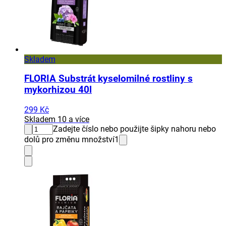
Skladem
FLORIA Substrát kyselomilné rostliny s
mykorhizou 40l
299 Kč
Skladem 10 a více
Zadejte číslo nebo použijte šipky nahoru nebo
dolů pro změnu množství
1