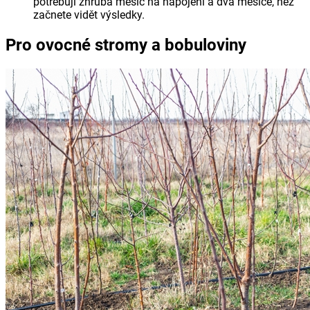
potřebují zhruba měsíc na napojení a dva měsíce, než
začnete vidět výsledky.
Pro ovocné stromy a bobuloviny