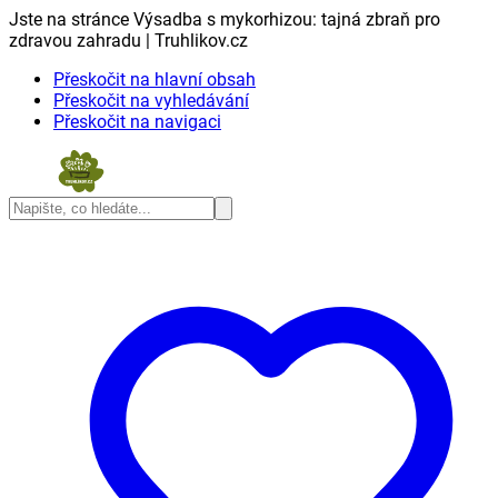
Jste na stránce Výsadba s mykorhizou: tajná zbraň pro
zdravou zahradu | Truhlikov.cz
Přeskočit na hlavní obsah
Přeskočit na vyhledávání
Přeskočit na navigaci