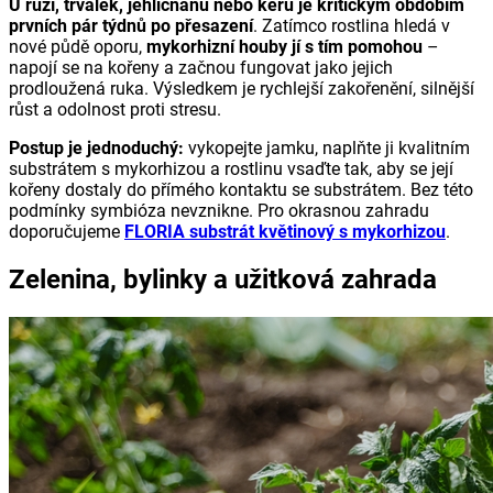
U růží, trvalek, jehličnanů nebo keřů je kritickým obdobím
prvních pár týdnů po přesazení
. Zatímco rostlina hledá v
nové půdě oporu,
mykorhizní houby jí s tím pomohou
–
napojí se na kořeny a začnou fungovat jako jejich
prodloužená ruka. Výsledkem je rychlejší zakořenění, silnější
růst a odolnost proti stresu.
Postup je jednoduchý:
vykopejte jamku, naplňte ji kvalitním
substrátem s mykorhizou a rostlinu vsaďte tak, aby se její
kořeny dostaly do přímého kontaktu se substrátem. Bez této
podmínky symbióza nevznikne. Pro okrasnou zahradu
doporučujeme
FLORIA substrát květinový s mykorhizou
.
Zelenina, bylinky a užitková zahrada