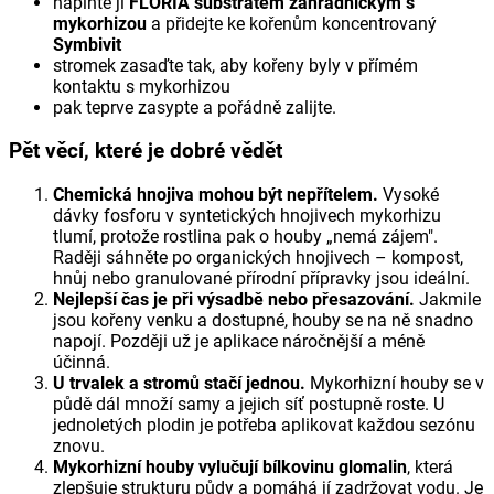
naplňte ji
FLORIA substrátem zahradnickým s
mykorhizou
a přidejte ke kořenům koncentrovaný
Symbivit
stromek zasaďte tak, aby kořeny byly v přímém
kontaktu s mykorhizou
pak teprve zasypte a pořádně zalijte.
Pět věcí, které je dobré vědět
Chemická hnojiva mohou být nepřítelem.
Vysoké
dávky fosforu v syntetických hnojivech mykorhizu
tlumí, protože rostlina pak o houby „nemá zájem".
Raději sáhněte po organických hnojivech – kompost,
hnůj nebo granulované přírodní přípravky jsou ideální.
Nejlepší čas je při výsadbě nebo přesazování.
Jakmile
jsou kořeny venku a dostupné, houby se na ně snadno
napojí. Později už je aplikace náročnější a méně
účinná.
U trvalek a stromů stačí jednou.
Mykorhizní houby se v
půdě dál množí samy a jejich síť postupně roste. U
jednoletých plodin je potřeba aplikovat každou sezónu
znovu.
Mykorhizní houby vylučují bílkovinu glomalin
, která
zlepšuje strukturu půdy a pomáhá jí zadržovat vodu. Je