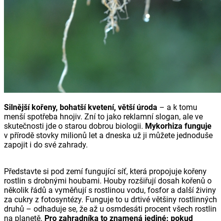
Silnější kořeny, bohatší kvetení, větší úroda
– a k tomu
menší spotřeba hnojiv. Zní to jako reklamní slogan, ale ve
skutečnosti jde o starou dobrou biologii.
Mykorhiza funguje
v přírodě stovky milionů let a dneska už ji můžete jednoduše
zapojit i do své zahrady.
Představte si pod zemí fungující síť, která propojuje kořeny
rostlin s drobnými houbami. Houby rozšiřují dosah kořenů o
několik řádů a vyměňují s rostlinou vodu, fosfor a další živiny
za cukry z fotosyntézy. Funguje to u drtivé většiny rostlinných
druhů – odhaduje se, že až u osmdesáti procent všech rostlin
na planetě.
Pro zahradníka to znamená jediné:
pokud