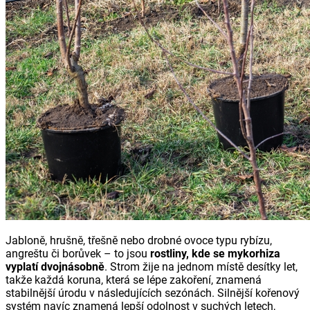
Jabloně, hrušně, třešně nebo drobné ovoce typu rybízu,
angreštu či borůvek – to jsou
rostliny, kde se mykorhiza
vyplatí dvojnásobně
. Strom žije na jednom místě desítky let,
takže každá koruna, která se lépe zakoření, znamená
stabilnější úrodu v následujících sezónách. Silnější kořenový
systém navíc znamená lepší odolnost v suchých letech,