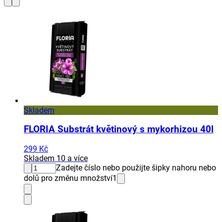
Skladem
FLORIA Substrát květinový s mykorhizou 40l
299 Kč
Skladem 10 a více
Zadejte číslo nebo použijte šipky nahoru nebo
dolů pro změnu množství
1