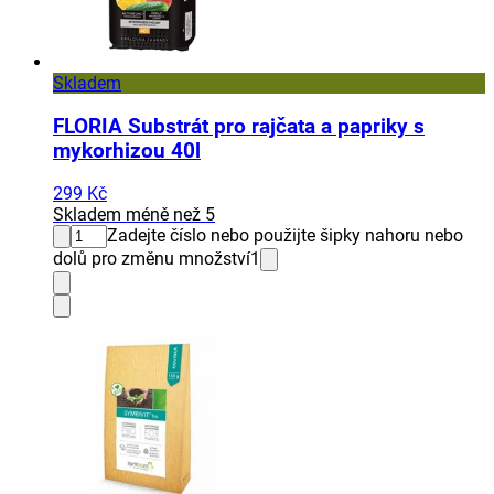
Skladem
FLORIA Substrát pro rajčata a papriky s
mykorhizou 40l
299 Kč
Skladem méně než 5
Zadejte číslo nebo použijte šipky nahoru nebo
dolů pro změnu množství
1