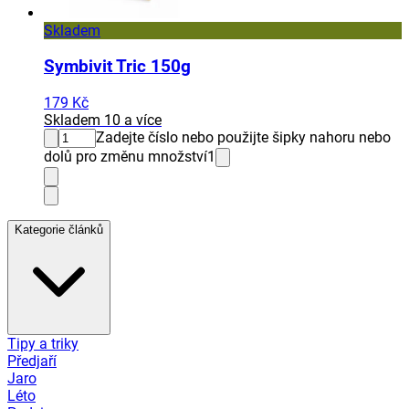
Skladem
Symbivit Tric 150g
179 Kč
Skladem 10 a více
Zadejte číslo nebo použijte šipky nahoru nebo
dolů pro změnu množství
1
Kategorie článků
Tipy a triky
Předjaří
Jaro
Léto