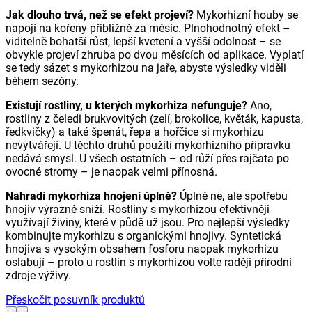
Jak dlouho trvá, než se efekt projeví?
Mykorhizní houby se
napojí na kořeny přibližně za měsíc. Plnohodnotný efekt –
viditelně bohatší růst, lepší kvetení a vyšší odolnost – se
obvykle projeví zhruba po dvou měsících od aplikace. Vyplatí
se tedy sázet s mykorhizou na jaře, abyste výsledky viděli
během sezóny.
Existují rostliny, u kterých mykorhiza nefunguje?
Ano,
rostliny z čeledi brukvovitých (zelí, brokolice, květák, kapusta,
ředkvičky) a také špenát, řepa a hořčice si mykorhizu
nevytvářejí. U těchto druhů použití mykorhizního přípravku
nedává smysl. U všech ostatních – od růží přes rajčata po
ovocné stromy – je naopak velmi přínosná.
Nahradí mykorhiza hnojení úplně?
Úplně ne, ale spotřebu
hnojiv výrazně sníží. Rostliny s mykorhizou efektivněji
využívají živiny, které v půdě už jsou. Pro nejlepší výsledky
kombinujte mykorhizu s organickými hnojivy. Syntetická
hnojiva s vysokým obsahem fosforu naopak mykorhizu
oslabují – proto u rostlin s mykorhizou volte raději přírodní
zdroje výživy.
Přeskočit posuvník produktů