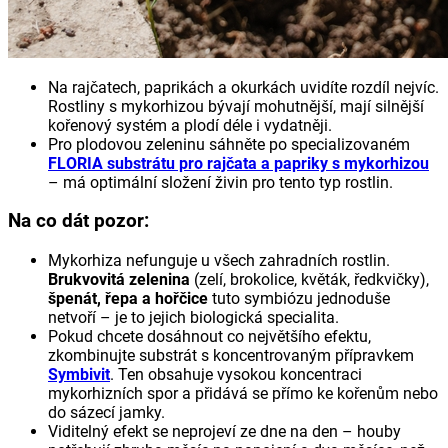
Na rajčatech, paprikách a okurkách uvidíte rozdíl nejvíc.
Rostliny s mykorhizou bývají mohutnější, mají silnější
kořenový systém a plodí déle i vydatněji.
Pro plodovou zeleninu sáhněte po specializovaném
FLORIA substrátu pro rajčata a papriky s mykorhizou
– má optimální složení živin pro tento typ rostlin.
Na co dát pozor:
Mykorhiza nefunguje u všech zahradních rostlin.
Brukvovitá zelenina
(zelí, brokolice, květák, ředkvičky),
špenát, řepa a hořčice
tuto symbiózu jednoduše
netvoří – je to jejich biologická specialita.
Pokud chcete dosáhnout co největšího efektu,
zkombinujte substrát s koncentrovaným přípravkem
Symbivit
. Ten obsahuje vysokou koncentraci
mykorhizních spor a přidává se přímo ke kořenům nebo
do sázecí jamky.
Viditelný efekt se neprojeví ze dne na den – houby