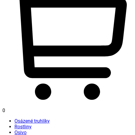
0
Osázené truhlíky
Rostliny
Osivo