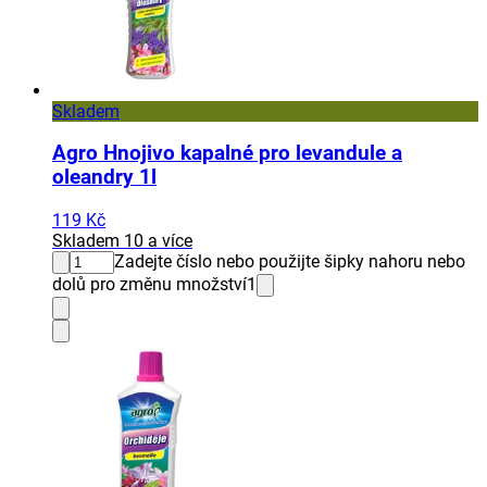
Skladem
Agro Hnojivo kapalné pro levandule a
oleandry 1l
119 Kč
Skladem 10 a více
Zadejte číslo nebo použijte šipky nahoru nebo
dolů pro změnu množství
1