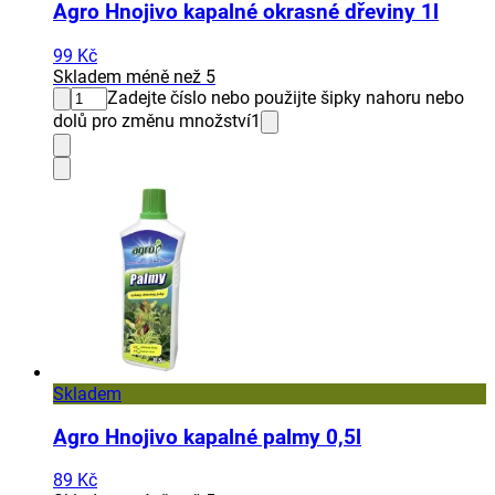
Agro Hnojivo kapalné okrasné dřeviny 1l
99 Kč
Skladem méně než 5
Zadejte číslo nebo použijte šipky nahoru nebo
dolů pro změnu množství
1
Skladem
Agro Hnojivo kapalné palmy 0,5l
89 Kč