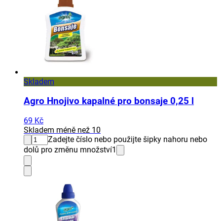
Skladem
Agro Hnojivo kapalné pro bonsaje 0,25 l
69 Kč
Skladem méně než 10
Zadejte číslo nebo použijte šipky nahoru nebo
dolů pro změnu množství
1