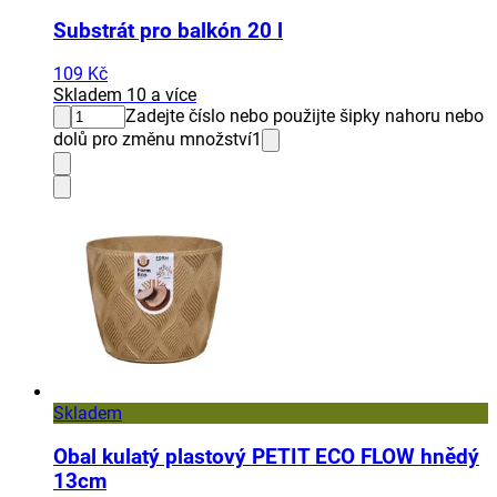
Substrát pro balkón 20 l
109 Kč
Skladem 10 a více
Zadejte číslo nebo použijte šipky nahoru nebo
dolů pro změnu množství
1
Skladem
Obal kulatý plastový PETIT ECO FLOW hnědý
13cm