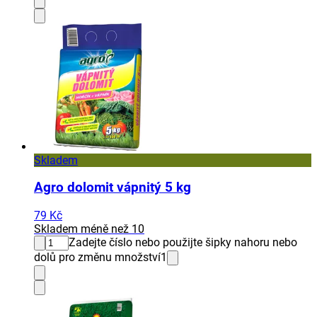
Skladem
Agro dolomit vápnitý 5 kg
79 Kč
Skladem méně než 10
Zadejte číslo nebo použijte šipky nahoru nebo
dolů pro změnu množství
1