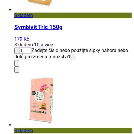
Skladem
Symbivit Tric 150g
179 Kč
Skladem 10 a více
Zadejte číslo nebo použijte šipky nahoru nebo
dolů pro změnu množství
1
Skladem