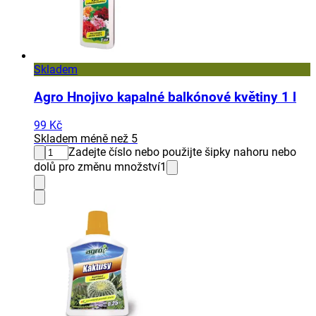
Skladem
Agro Hnojivo kapalné balkónové květiny 1 l
99 Kč
Skladem méně než 5
Zadejte číslo nebo použijte šipky nahoru nebo
dolů pro změnu množství
1