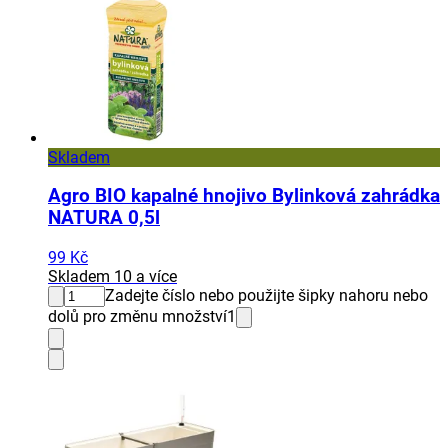
Skladem
Agro BIO kapalné hnojivo Bylinková zahrádka
NATURA 0,5l
99 Kč
Skladem 10 a více
Zadejte číslo nebo použijte šipky nahoru nebo
dolů pro změnu množství
1