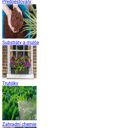
Předpěstování
Substráty a mulče
Truhlíky
Zahradní chemie