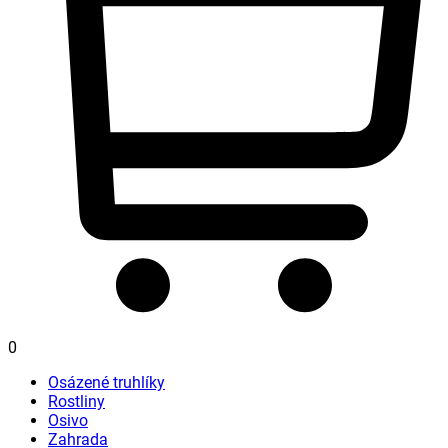
0
Osázené truhlíky
Rostliny
Osivo
Zahrada