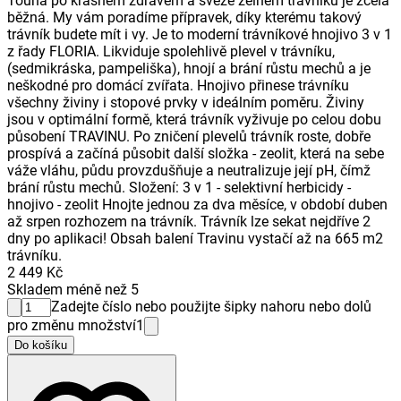
Touha po krásném zdravém a svěže zelném trávníku je zcela
běžná. My vám poradíme přípravek, díky kterému takový
trávník budete mít i vy. Je to moderní trávníkové hnojivo 3 v 1
z řady FLORIA. Likviduje spolehlivě plevel v trávníku,
(sedmikráska, pampeliška), hnojí a brání růstu mechů a je
neškodné pro domácí zvířata. Hnojivo přinese trávníku
všechny živiny i stopové prvky v ideálním poměru. Živiny
jsou v optimální formě, která trávník vyživuje po celou dobu
působení TRAVINU. Po zničení plevelů trávník roste, dobře
prospívá a začíná působit další složka - zeolit, která na sebe
váže vláhu, půdu provzdušňuje a neutralizuje její pH, čímž
brání růstu mechů. Složení: 3 v 1 - selektivní herbicidy -
hnojivo - zeolit Hnojte jednou za dva měsíce, v období duben
až srpen rozhozem na trávník. Trávník lze sekat nejdříve 2
dny po aplikaci! Obsah balení Travinu vystačí až na 665 m2
trávníku.
2 449 Kč
Skladem méně než 5
Zadejte číslo nebo použijte šipky nahoru nebo dolů
pro změnu množství
1
Do košíku