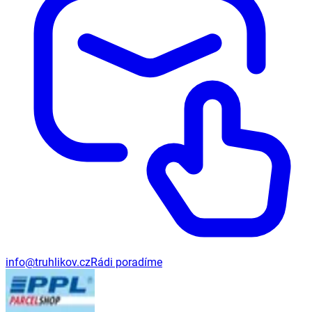
info@truhlikov.cz
Rádi poradíme