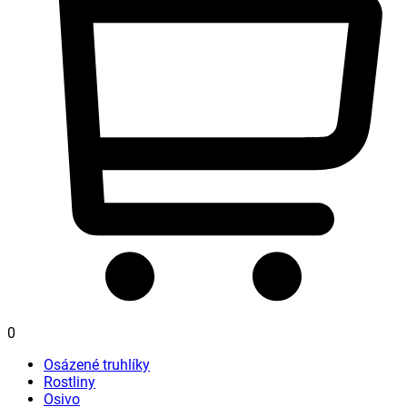
0
Osázené truhlíky
Rostliny
Osivo