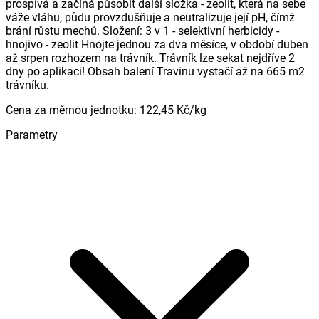
prospívá a začíná působit další složka - zeolit, která na sebe
váže vláhu, půdu provzdušňuje a neutralizuje její pH, čímž
brání růstu mechů. Složení: 3 v 1 - selektivní herbicidy -
hnojivo - zeolit Hnojte jednou za dva měsíce, v období duben
až srpen rozhozem na trávník. Trávník lze sekat nejdříve 2
dny po aplikaci! Obsah balení Travinu vystačí až na 665 m2
trávníku.
Cena za měrnou jednotku
:
122,45 Kč
/
kg
Parametry