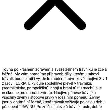
Touha po krásném zdravém a svěže zelném trávníku je zcela
běžná. My vám poradíme přípravek, díky kterému takový
trávník budete mít i vy. Je to moderní trávníkové hnojivo 3 v 1
z řady FLORIA. Likviduje spolehlivě plevel v trávníku,
(sedmikráska, pampeliška), hnojí a brání růstu mechů a je
neškodné pro domácí zvířata. Hnojivo přinese trávníku
všechny živiny i stopové prvky v ideálním poměru. Živiny
jsou v optimální formě, která trávník vyživuje po celou dobu
působení TRAVINU. Po zničení plevelů trávník roste, dobře