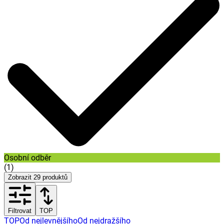
Osobní odběr
(
1
)
Zobrazit
29
produktů
Filtrovat
TOP
TOP
Od nejlevnějšího
Od nejdražšího