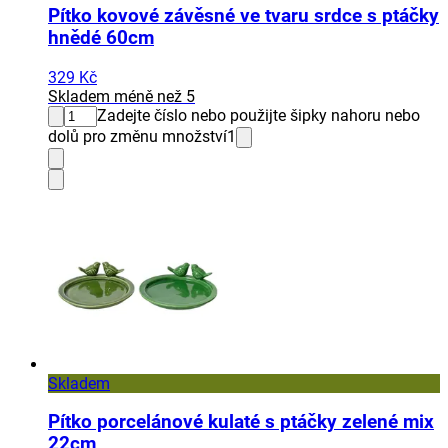
Pítko kovové závěsné ve tvaru srdce s ptáčky
hnědé 60cm
329 Kč
Skladem méně než 5
Zadejte číslo nebo použijte šipky nahoru nebo
dolů pro změnu množství
1
Skladem
Pítko porcelánové kulaté s ptáčky zelené mix
22cm