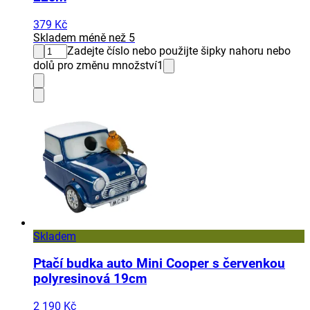
379 Kč
Skladem méně než 5
Zadejte číslo nebo použijte šipky nahoru nebo
dolů pro změnu množství
1
Skladem
Ptačí budka auto Mini Cooper s červenkou
polyresinová 19cm
2 190 Kč