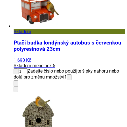
Skladem
Ptačí budka londýnský autobus s červenkou
polyresinová 23cm
1 690 Kč
Skladem méně než 5
Zadejte číslo nebo použijte šipky nahoru nebo
dolů pro změnu množství
1