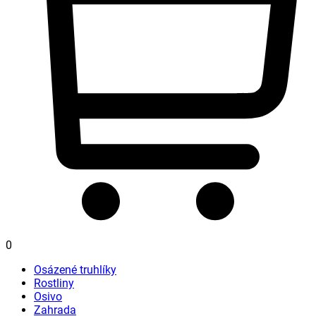
0
Osázené truhlíky
Rostliny
Osivo
Zahrada