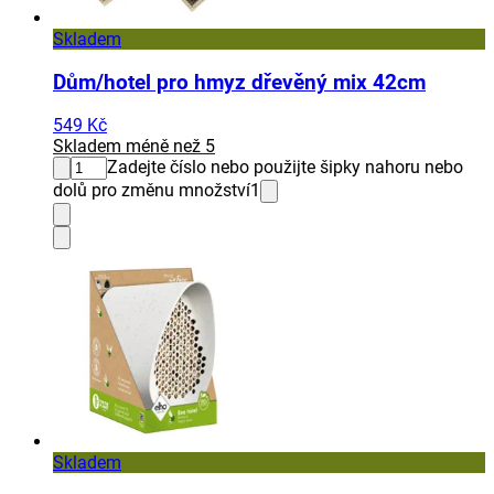
Skladem
Dům/hotel pro hmyz dřevěný mix 42cm
549 Kč
Skladem méně než 5
Zadejte číslo nebo použijte šipky nahoru nebo
dolů pro změnu množství
1
Skladem