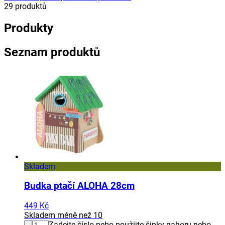
29
produktů
Produkty
Seznam produktů
Skladem
Budka ptačí ALOHA 28cm
449 Kč
Skladem méně než 10
Zadejte číslo nebo použijte šipky nahoru nebo