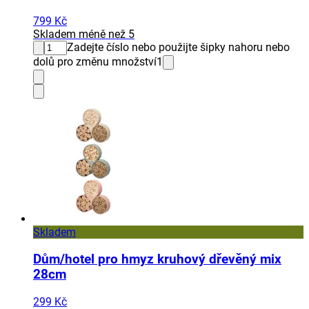
799 Kč
Skladem méně než 5
Zadejte číslo nebo použijte šipky nahoru nebo
dolů pro změnu množství
1
Skladem
Dům/hotel pro hmyz kruhový dřevěný mix
28cm
299 Kč