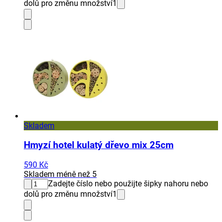
dolů pro změnu množství
1
Skladem
Hmyzí hotel kulatý dřevo mix 25cm
590 Kč
Skladem méně než 5
Zadejte číslo nebo použijte šipky nahoru nebo
dolů pro změnu množství
1