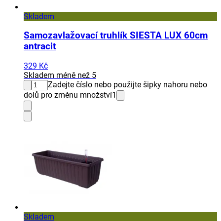
Skladem
Samozavlažovací truhlík SIESTA LUX 60cm
antracit
329 Kč
Skladem méně než 5
Zadejte číslo nebo použijte šipky nahoru nebo
dolů pro změnu množství
1
Skladem