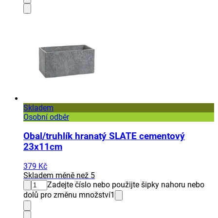
Skladem
Osobní odběr
Obal/truhlík hranatý SLATE cementový
23x11cm
379 Kč
Skladem méně než 5
Zadejte číslo nebo použijte šipky nahoru nebo
dolů pro změnu množství
1