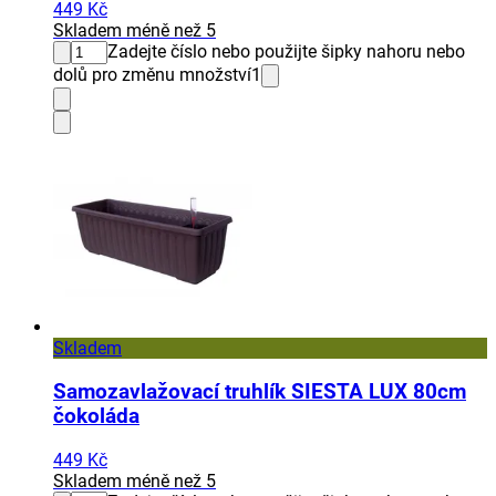
449 Kč
Skladem méně než 5
Zadejte číslo nebo použijte šipky nahoru nebo
dolů pro změnu množství
1
Skladem
Samozavlažovací truhlík SIESTA LUX 80cm
čokoláda
449 Kč
Skladem méně než 5