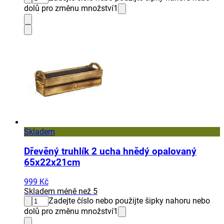
dolů pro změnu množství
1
Skladem
Dřevěný truhlík 2 ucha hnědý opalovaný
65x22x21cm
999 Kč
Skladem méně než 5
Zadejte číslo nebo použijte šipky nahoru nebo
dolů pro změnu množství
1