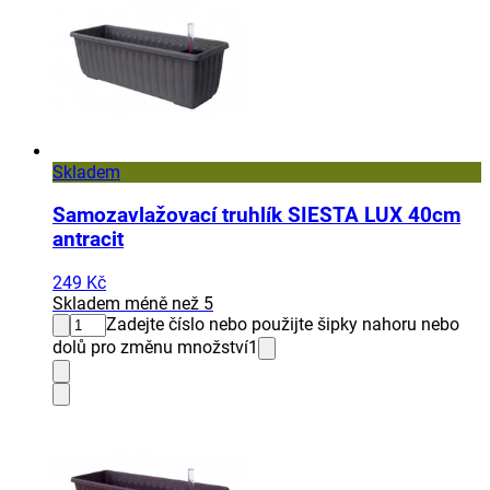
Skladem
Samozavlažovací truhlík SIESTA LUX 40cm
antracit
249 Kč
Skladem méně než 5
Zadejte číslo nebo použijte šipky nahoru nebo
dolů pro změnu množství
1