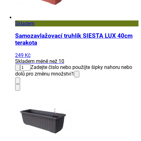
Skladem
Samozavlažovací truhlík SIESTA LUX 40cm
terakota
249 Kč
Skladem méně než 10
Zadejte číslo nebo použijte šipky nahoru nebo
dolů pro změnu množství
1