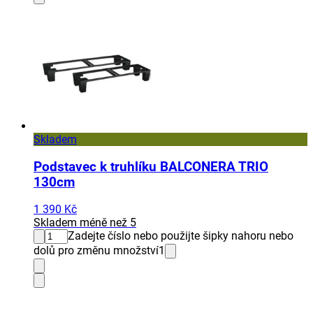
Skladem
Podstavec k truhlíku BALCONERA TRIO
130cm
1 390 Kč
Skladem méně než 5
Zadejte číslo nebo použijte šipky nahoru nebo
dolů pro změnu množství
1