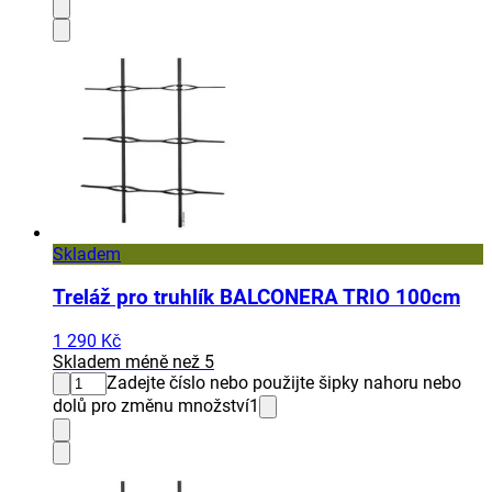
Skladem
Treláž pro truhlík BALCONERA TRIO 100cm
1 290 Kč
Skladem méně než 5
Zadejte číslo nebo použijte šipky nahoru nebo
dolů pro změnu množství
1