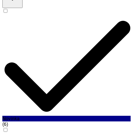
Novinka
(
6
)