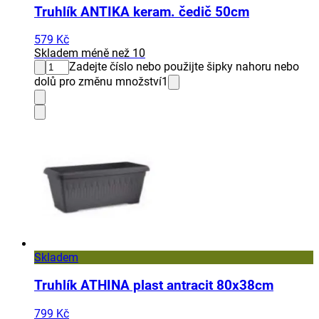
Truhlík ANTIKA keram. čedič 50cm
579 Kč
Skladem méně než 10
Zadejte číslo nebo použijte šipky nahoru nebo
dolů pro změnu množství
1
Skladem
Truhlík ATHINA plast antracit 80x38cm
799 Kč