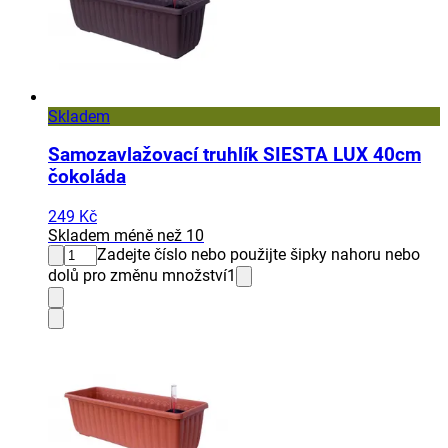
Skladem
Samozavlažovací truhlík SIESTA LUX 40cm
čokoláda
249 Kč
Skladem méně než 10
Zadejte číslo nebo použijte šipky nahoru nebo
dolů pro změnu množství
1