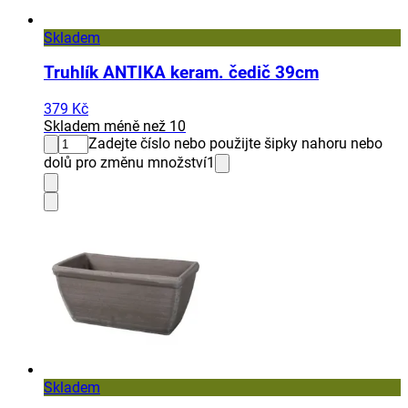
Skladem
Truhlík ANTIKA keram. čedič 39cm
379 Kč
Skladem méně než 10
Zadejte číslo nebo použijte šipky nahoru nebo
dolů pro změnu množství
1
Skladem