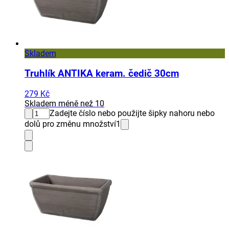
Skladem
Truhlík ANTIKA keram. čedič 30cm
279 Kč
Skladem méně než 10
Zadejte číslo nebo použijte šipky nahoru nebo
dolů pro změnu množství
1