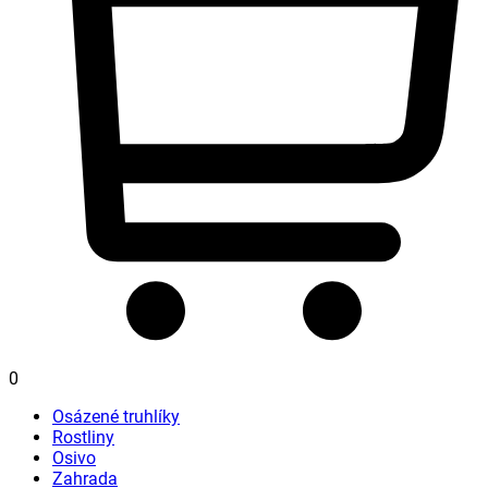
0
Osázené truhlíky
Rostliny
Osivo
Zahrada