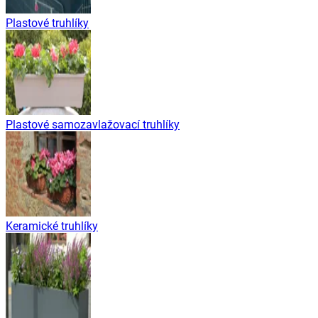
Plastové truhlíky
Plastové samozavlažovací truhlíky
Keramické truhlíky