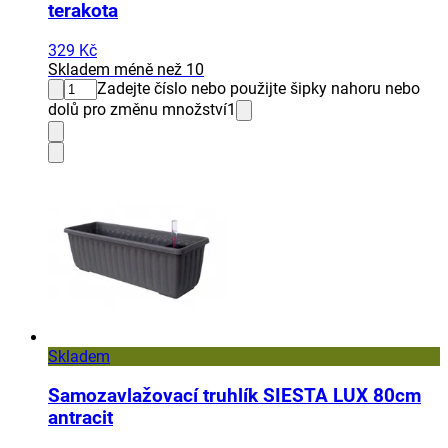
terakota
329 Kč
Skladem méně než 10
Zadejte číslo nebo použijte šipky nahoru nebo
dolů pro změnu množství
1
Skladem
Samozavlažovací truhlík SIESTA LUX 80cm
antracit