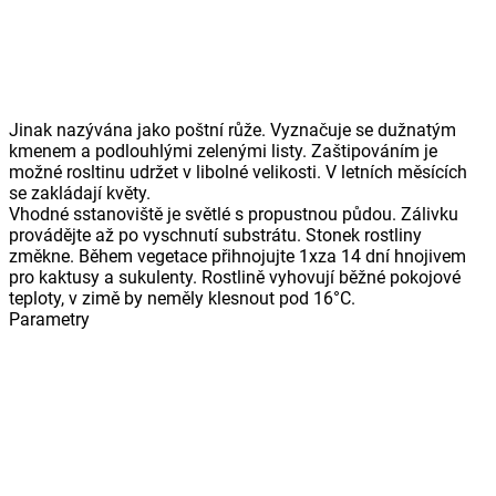
Jinak nazývána jako poštní růže. Vyznačuje se dužnatým
kmenem a podlouhlými zelenými listy. Zaštipováním je
možné rosltinu udržet v libolné velikosti. V letních měsících
se zakládají květy.
Vhodné sstanoviště je světlé s propustnou půdou. Zálivku
provádějte až po vyschnutí substrátu. Stonek rostliny
změkne. Během vegetace přihnojujte 1xza 14 dní hnojivem
pro kaktusy a sukulenty. Rostlině vyhovují běžné pokojové
teploty, v zimě by neměly klesnout pod 16°C.
Parametry