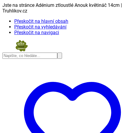
Jste na stránce Adénium ztloustlé Anouk květináč 14cm |
Truhlikov.cz
Přeskočit na hlavní obsah
Přeskočit na vyhledávání
Přeskočit na navigaci