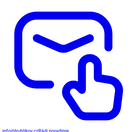
info@truhlikov.cz
Rádi poradíme