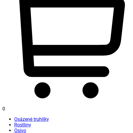
0
Osázené truhlíky
Rostliny
Osivo