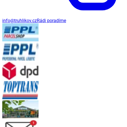
info@truhlikov.cz
Rádi poradíme