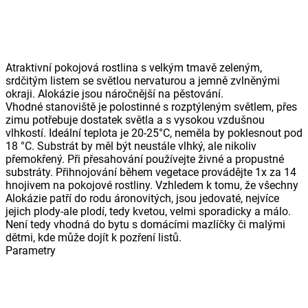
Atraktivní pokojová rostlina s velkým tmavě zeleným,
srdčitým listem se světlou nervaturou a jemně zvlněnými
okraji. Alokázie jsou náročnější na pěstování.
Vhodné stanoviště je polostinné s rozptýleným světlem, přes
zimu potřebuje dostatek světla a s vysokou vzdušnou
vlhkostí. Ideální teplota je 20-25°C, neměla by poklesnout pod
18 °C. Substrát by měl být neustále vlhký, ale nikoliv
přemokřený. Při přesahování používejte živné a propustné
substráty. Přihnojování během vegetace provádějte 1x za 14
hnojivem na pokojové rostliny. Vzhledem k tomu, že všechny
Alokázie patří do rodu áronovitých, jsou jedovaté, nejvíce
jejich plody-ale plodí, tedy kvetou, velmi sporadicky a málo.
Není tedy vhodná do bytu s domácími mazlíčky či malými
dětmi, kde může dojít k pozření listů.
Parametry