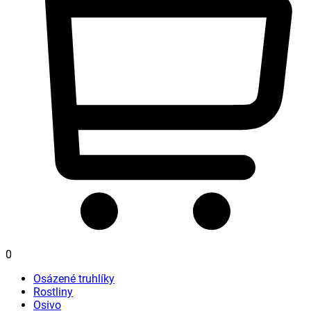
0
Osázené truhlíky
Rostliny
Osivo