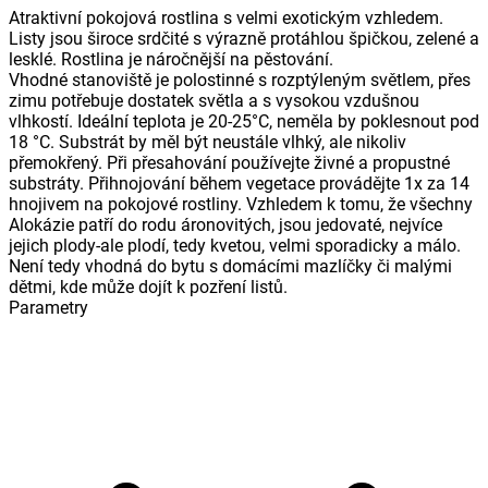
Atraktivní pokojová rostlina s velmi exotickým vzhledem.
Listy jsou široce srdčité s výrazně protáhlou špičkou, zelené a
lesklé. Rostlina je náročnější na pěstování.
Vhodné stanoviště je polostinné s rozptýleným světlem, přes
zimu potřebuje dostatek světla a s vysokou vzdušnou
vlhkostí. Ideální teplota je 20-25°C, neměla by poklesnout pod
18 °C. Substrát by měl být neustále vlhký, ale nikoliv
přemokřený. Při přesahování používejte živné a propustné
substráty. Přihnojování během vegetace provádějte 1x za 14
hnojivem na pokojové rostliny. Vzhledem k tomu, že všechny
Alokázie patří do rodu áronovitých, jsou jedovaté, nejvíce
jejich plody-ale plodí, tedy kvetou, velmi sporadicky a málo.
Není tedy vhodná do bytu s domácími mazlíčky či malými
dětmi, kde může dojít k pozření listů.
Parametry