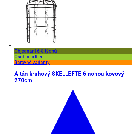
Objednání 6-8 týdnů
Osobní odběr
Barevné varianty
Altán kruhový SKELLEFTE 6 nohou kovový
270cm