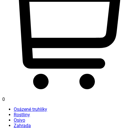
0
Osázené truhlíky
Rostliny
Osivo
Zahrada