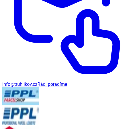
info@truhlikov.cz
Rádi poradíme