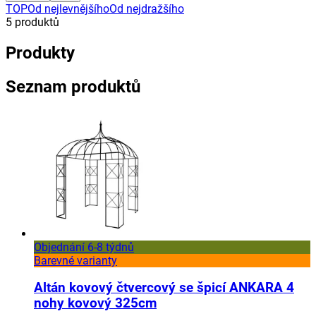
TOP
Od nejlevnějšího
Od nejdražšího
5
produktů
Produkty
Seznam produktů
Objednání 6-8 týdnů
Barevné varianty
Altán kovový čtvercový se špicí ANKARA 4
nohy kovový 325cm