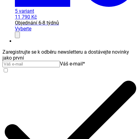
5
variant
11 790 Kč
Objednání 6-8 týdnů
Vyberte
Zaregistrujte se k odběru newsletteru a dostávejte novinky
jako první
Váš e-mail
*