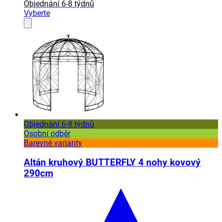
Objednání 6-8 týdnů
Vyberte
Objednání 6-8 týdnů
Osobní odběr
Barevné varianty
Altán kruhový BUTTERFLY 4 nohy kovový
290cm