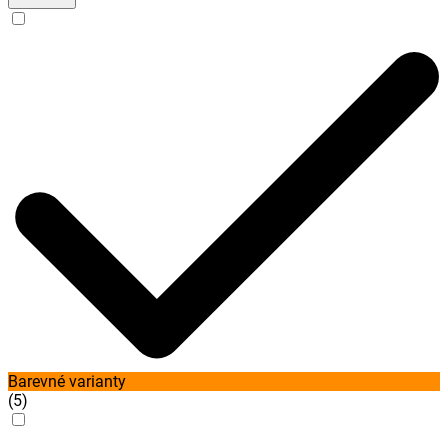
Barevné varianty
(
5
)