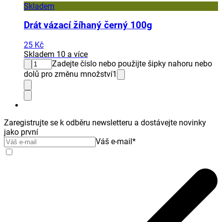
Skladem
Drát vázací žíhaný černý 100g
25 Kč
Skladem 10 a více
Zadejte číslo nebo použijte šipky nahoru nebo
dolů pro změnu množství
1
Zaregistrujte se k odběru newsletteru a dostávejte novinky
jako první
Váš e-mail
*