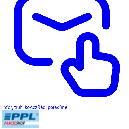
info@truhlikov.cz
Rádi poradíme