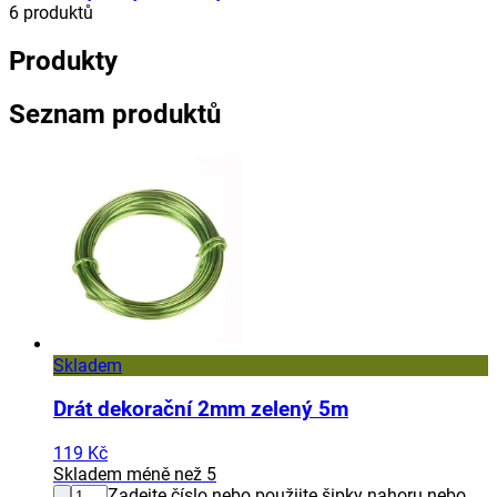
6
produktů
Produkty
Seznam produktů
Skladem
Drát dekorační 2mm zelený 5m
119 Kč
Skladem méně než 5
Zadejte číslo nebo použijte šipky nahoru nebo