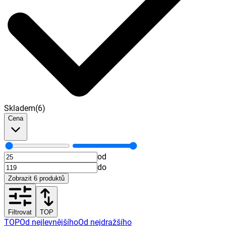
Skladem
(
6
)
Cena
od
do
Zobrazit
6
produktů
Filtrovat
TOP
TOP
Od nejlevnějšího
Od nejdražšího