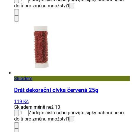
dolů pro změnu množství
1
Skladem
Drát dekorační cívka červená 25g
119 Kč
Skladem méně než 10
Zadejte číslo nebo použijte šipky nahoru nebo
dolů pro změnu množství
1