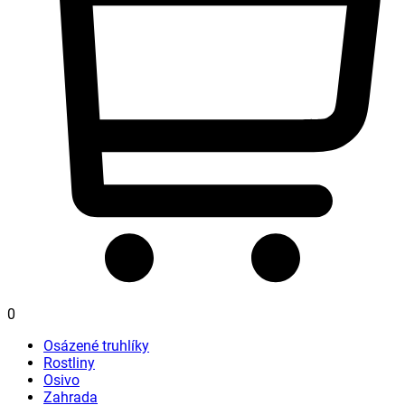
0
Osázené truhlíky
Rostliny
Osivo
Zahrada