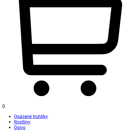
0
Osázené truhlíky
Rostliny
Osivo