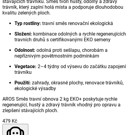
stávajících trávníků. Směs tvoří hustý, odolný a zdravý
trávník, který zaplní holá místa a podporuje dlouhodobou
kvalitu zelených ploch.
Typ rostliny:
travní směs renovační ekologická
Složení:
kombinace odolných a rychle regenerujících
travních druhů s certifikovanými EKO semeny
Odolnost:
odolná proti sešlapu, chorobám a
nepříznivým povětrnostním podmínkám
Vegetace:
2–4 týdny od výsevu do začátku zapojení
trávníku
Použití:
zahrady, okrasné plochy, renovace trávníků,
ekologické výsadby
AROS Směs travní obnova 2 kg EKO+ poskytuje rychle
regenerující, hustý a zdravý trávník vhodný pro opravu a
zlepšení stávajících ploch.
479 Kč