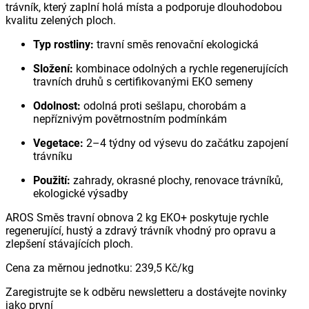
trávník, který zaplní holá místa a podporuje dlouhodobou
kvalitu zelených ploch.
Typ rostliny:
travní směs renovační ekologická
Složení:
kombinace odolných a rychle regenerujících
travních druhů s certifikovanými EKO semeny
Odolnost:
odolná proti sešlapu, chorobám a
nepříznivým povětrnostním podmínkám
Vegetace:
2–4 týdny od výsevu do začátku zapojení
trávníku
Použití:
zahrady, okrasné plochy, renovace trávníků,
ekologické výsadby
AROS Směs travní obnova 2 kg EKO+ poskytuje rychle
regenerující, hustý a zdravý trávník vhodný pro opravu a
zlepšení stávajících ploch.
Cena za měrnou jednotku
:
239,5 Kč
/
kg
Zaregistrujte se k odběru newsletteru a dostávejte novinky
jako první