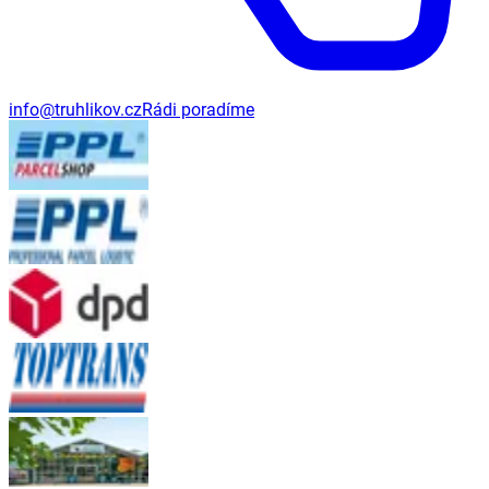
info@truhlikov.cz
Rádi poradíme