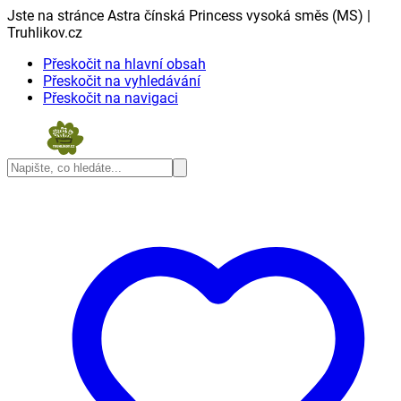
Jste na stránce Astra čínská Princess vysoká směs (MS) |
Truhlikov.cz
Přeskočit na hlavní obsah
Přeskočit na vyhledávání
Přeskočit na navigaci