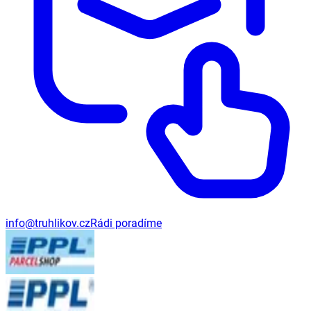
info@truhlikov.cz
Rádi poradíme