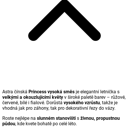
Astra čínská
Princess vysoká směs
je elegantní letnička s
velkými a okouzlujícími květy
v široké paletě barev – růžové,
červené, bílé i fialové. Dorůstá
vysokého vzrůstu
, takže je
vhodná jak pro záhony, tak pro dekorativní řezy do vázy.
Roste nejlépe na
slunném stanovišti
s
živnou, propustnou
půdou
, kde kvete bohatě po celé léto.