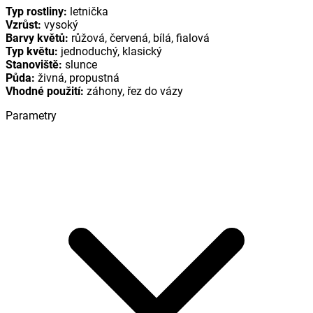
Typ rostliny:
letnička
Vzrůst:
vysoký
Barvy květů:
růžová, červená, bílá, fialová
Typ květu:
jednoduchý, klasický
Stanoviště:
slunce
Půda:
živná, propustná
Vhodné použití:
záhony, řez do vázy
Parametry