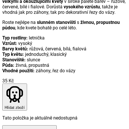
velkými a okouzlujícími květy
v široké paletě barev – růžové,
červené, bílé i fialové. Dorůstá
vysokého vzrůstu
, takže je
vhodná jak pro záhony, tak pro dekorativní řezy do vázy.
Roste nejlépe na
slunném stanovišti
s
živnou, propustnou
půdou
, kde kvete bohatě po celé léto.
Typ rostliny:
letnička
Vzrůst:
vysoký
Barvy květů:
růžová, červená, bílá, fialová
Typ květu:
jednoduchý, klasický
Stanoviště:
slunce
Půda:
živná, propustná
Vhodné použití:
záhony, řez do vázy
35 Kč
Hlídat zboží
Tato položka je aktuálně nedostupná