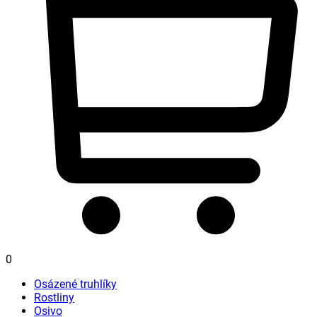
0
Osázené truhlíky
Rostliny
Osivo