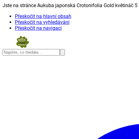
Jste na stránce Aukuba japonská Crotonifolia Gold květináč 5 li
Přeskočit na hlavní obsah
Přeskočit na vyhledávání
Přeskočit na navigaci