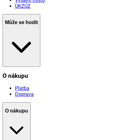
Výdejní místo
ÚKZÚZ
Může se hodit
O nákupu
Platba
Doprava
O nákupu