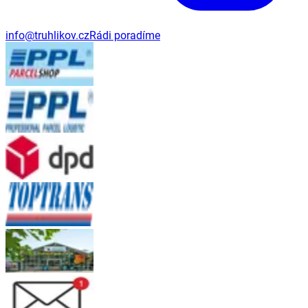
info@truhlikov.cz
Rádi poradíme