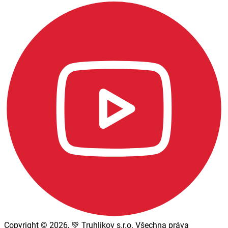
Copyright © 2026, 💚 Truhlikov s.r.o. Všechna práva