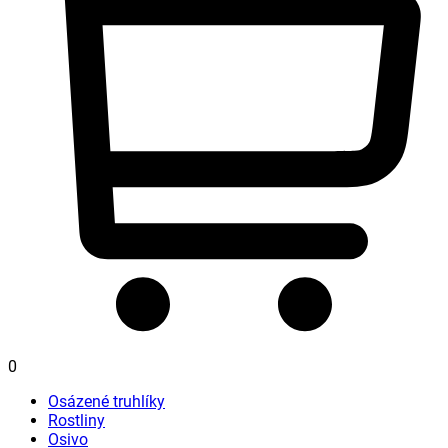
0
Osázené truhlíky
Rostliny
Osivo