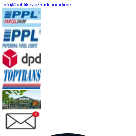
info@truhlikov.cz
Rádi poradíme