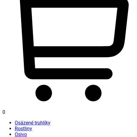
0
Osázené truhlíky
Rostliny
Osivo