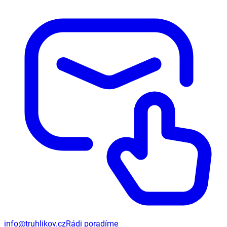
info@truhlikov.cz
Rádi poradíme