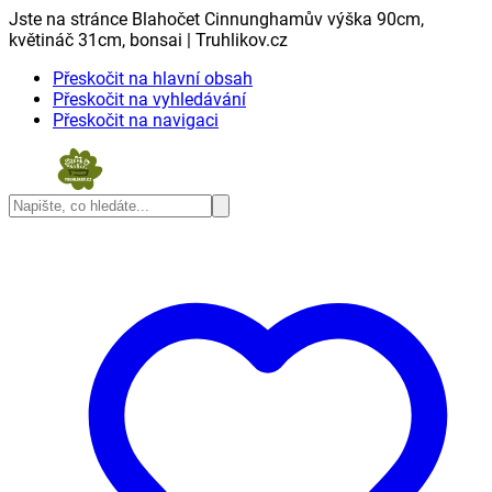
Jste na stránce Blahočet Cinnunghamův výška 90cm,
květináč 31cm, bonsai | Truhlikov.cz
Přeskočit na hlavní obsah
Přeskočit na vyhledávání
Přeskočit na navigaci