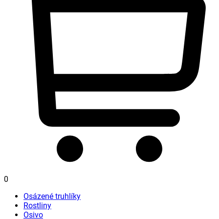
0
Osázené truhlíky
Rostliny
Osivo