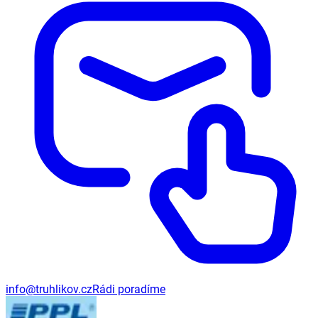
info@truhlikov.cz
Rádi poradíme