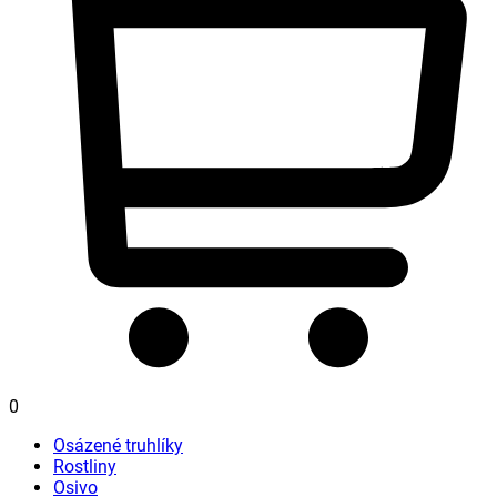
0
Osázené truhlíky
Rostliny
Osivo