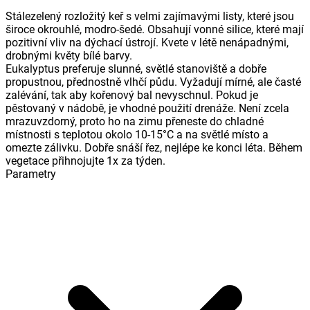
Stálezelený rozložitý keř s velmi zajímavými listy, které jsou
široce okrouhlé, modro-šedé. Obsahují vonné silice, které mají
pozitivní vliv na dýchací ústrojí. Kvete v létě nenápadnými,
drobnými květy bílé barvy.
Eukalyptus preferuje slunné, světlé stanoviště a dobře
propustnou, přednostně vlhčí půdu. Vyžadují mírné, ale časté
zalévání, tak aby kořenový bal nevyschnul. Pokud je
pěstovaný v nádobě, je vhodné použití drenáže. Není zcela
mrazuvzdorný, proto ho na zimu přeneste do chladné
místnosti s teplotou okolo 10-15°C a na světlé místo a
omezte zálivku. Dobře snáší řez, nejlépe ke konci léta. Během
vegetace přihnojujte 1x za týden.
Parametry