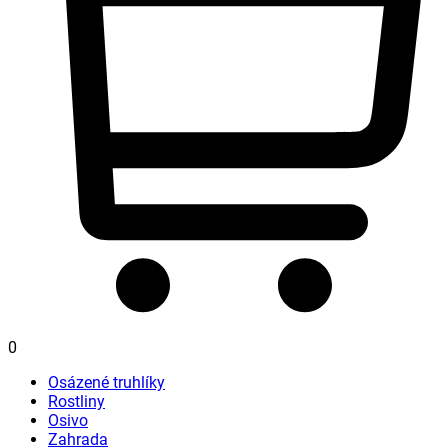
0
Osázené truhlíky
Rostliny
Osivo
Zahrada