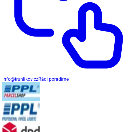
info@truhlikov.cz
Rádi poradíme