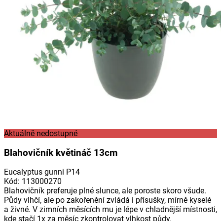
Aktuálně nedostupné
Blahovičník květináč 13cm
Eucalyptus gunni P14
Kód
:
113000270
Blahovičník preferuje plné slunce, ale poroste skoro všude.
Půdy vlhčí, ale po zakořenění zvládá i přísušky, mírně kyselé
a živné. V zimních měsících mu je lépe v chladnější místnosti,
kde stačí 1x za měsíc zkontrolovat vlhkost půdy.