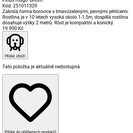
Pinus mugo 'Gnom'
Kód
:
251011329
Zakrslá forma borovice s tmavozelenými, pevnými jehlicemi.
Rostlina je v 10 letech vysoká okolo 1-1,5m, dospělá rostlina
dosahuje výšky 2 metrů. Růst je kompaktní a konický.
19 990 Kč
Hlídat zboží
Tato položka je aktuálně nedostupná
Přidat do oblíbených produktů