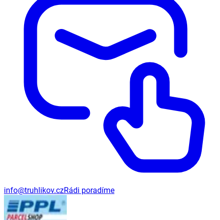
info@truhlikov.cz
Rádi poradíme