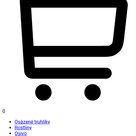
0
Osázené truhlíky
Rostliny
Osivo