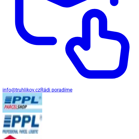
info@truhlikov.cz
Rádi poradíme