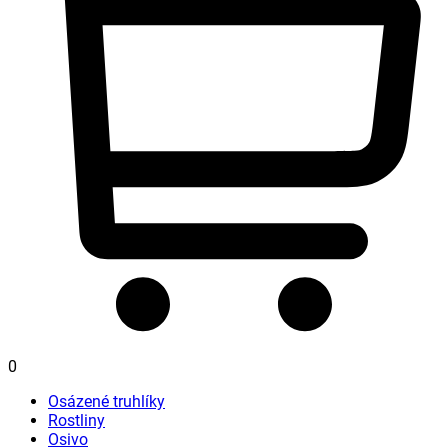
0
Osázené truhlíky
Rostliny
Osivo