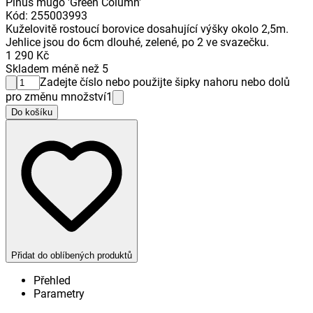
Pinus mugo 'Green Column'
Kód
:
255003993
Kuželovitě rostoucí borovice dosahující výšky okolo 2,5m.
Jehlice jsou do 6cm dlouhé, zelené, po 2 ve svazečku.
1 290 Kč
Skladem méně než 5
Zadejte číslo nebo použijte šipky nahoru nebo dolů
pro změnu množství
1
Do košíku
Přidat do oblíbených produktů
Přehled
Parametry