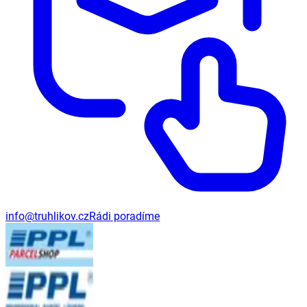
info@truhlikov.cz
Rádi poradíme