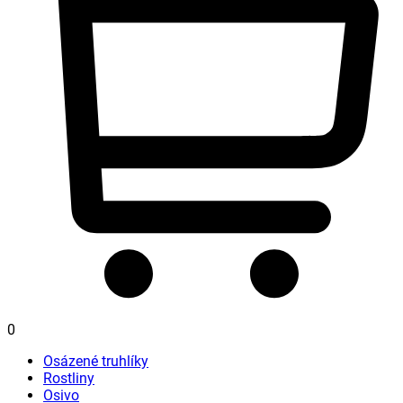
0
Osázené truhlíky
Rostliny
Osivo