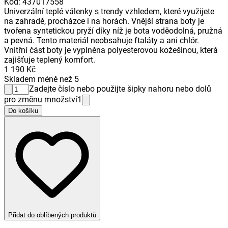
Kód
:
437017558
Univerzální teplé válenky s trendy vzhledem, které využijete
na zahradě, procházce i na horách. Vnější strana boty je
tvořena syntetickou pryží díky níž je bota voděodolná, pružná
a pevná. Tento materiál neobsahuje ftaláty a ani chlór.
Vnitřní část boty je vyplněna polyesterovou kožešinou, která
zajišťuje teplený komfort.
1 190 Kč
Skladem méně než 5
Zadejte číslo nebo použijte šipky nahoru nebo dolů
pro změnu množství
1
Do košíku
Přidat do oblíbených produktů