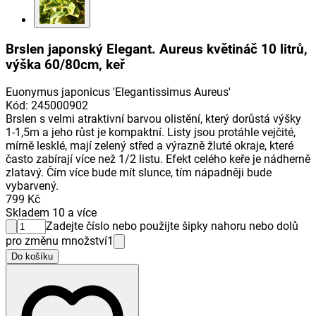
Brslen japonský Elegant. Aureus květináč 10 litrů,
výška 60/80cm, keř
Euonymus japonicus 'Elegantissimus Aureus'
Kód
:
245000902
Brslen s velmi atraktivní barvou olistění, který dorůstá výšky
1-1,5m a jeho růst je kompaktní. Listy jsou protáhle vejčité,
mírně lesklé, mají zelený střed a výrazně žluté okraje, které
často zabírají více než 1/2 listu. Efekt celého keře je nádherně
zlatavý. Čím více bude mít slunce, tím nápadněji bude
vybarvený.
799 Kč
Skladem 10 a více
Zadejte číslo nebo použijte šipky nahoru nebo dolů
pro změnu množství
1
Do košíku