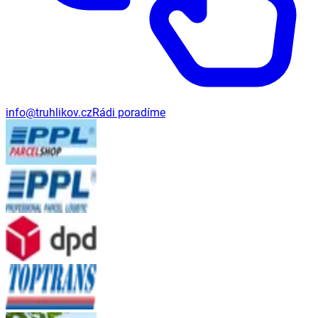
info@truhlikov.cz
Rádi poradíme