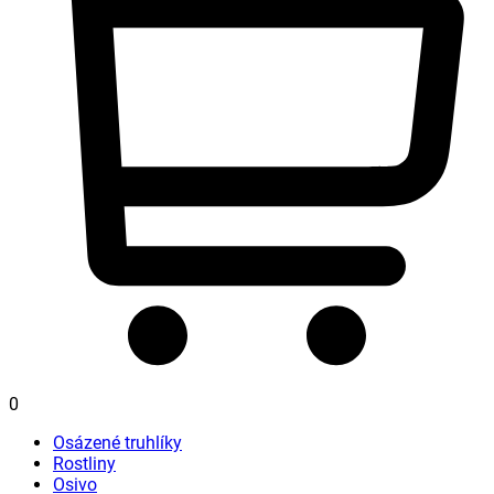
0
Osázené truhlíky
Rostliny
Osivo