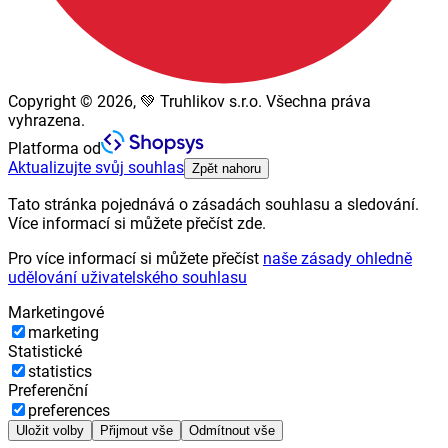
Copyright © 2026, 💚 Truhlikov s.r.o. Všechna práva
vyhrazena.
Platforma od
Aktualizujte svůj souhlas
Zpět nahoru
Tato stránka pojednává o zásadách souhlasu a sledování.
Více informací si můžete přečíst zde.
Pro více informací si můžete přečíst
naše zásady ohledně
udělování uživatelského souhlasu
Marketingové
marketing
Statistické
statistics
Preferenční
preferences
Uložit volby
Přijmout vše
Odmítnout vše