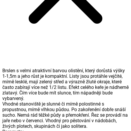
Brslen s velmi atraktivní barvou olistění, který dorůstá výšky
1-1,5m a jeho růst je kompaktní. Listy jsou protáhle vejčité,
mírně lesklé, mají zelený střed a výrazně žluté okraje, které
často zabírají více než 1/2 listu. Efekt celého keře je nádherně
zlatavý. Čím více bude mít slunce, tím nápadněji bude
vybarvený.
Vhodné stanoviště je slunné či mírně polostinné s
propustnou, mírně vlhkou půdou. Po zakořenění dobře snáší
sucho. Nemá rád těžké půdy a přemokření. Řez se provádí na
jaře nebo v červenci. Vhodný pro pěstování v nádobách,
živých plotech, skupinách či jako solitera.