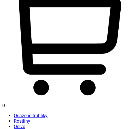
0
Osázené truhlíky
Rostliny
Osivo