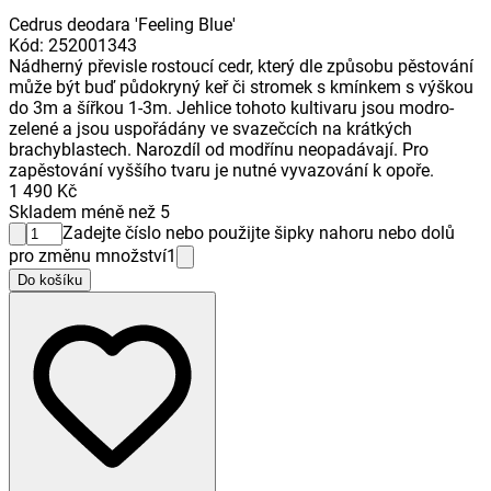
Cedrus deodara 'Feeling Blue'
Kód
:
252001343
Nádherný převisle rostoucí cedr, který dle způsobu pěstování
může být buď půdokryný keř či stromek s kmínkem s výškou
do 3m a šířkou 1-3m. Jehlice tohoto kultivaru jsou modro-
zelené a jsou uspořádány ve svazečcích na krátkých
brachyblastech. Narozdíl od modřínu neopadávají. Pro
zapěstování vyššího tvaru je nutné vyvazování k opoře.
1 490 Kč
Skladem méně než 5
Zadejte číslo nebo použijte šipky nahoru nebo dolů
pro změnu množství
1
Do košíku