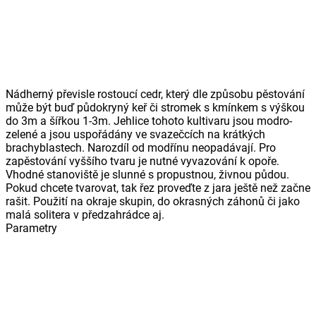
Nádherný převisle rostoucí cedr, který dle způsobu pěstování
může být buď půdokryný keř či stromek s kmínkem s výškou
do 3m a šířkou 1-3m. Jehlice tohoto kultivaru jsou modro-
zelené a jsou uspořádány ve svazečcích na krátkých
brachyblastech. Narozdíl od modřínu neopadávají. Pro
zapěstování vyššího tvaru je nutné vyvazování k opoře.
Vhodné stanoviště je slunné s propustnou, živnou půdou.
Pokud chcete tvarovat, tak řez proveďte z jara ještě než začne
rašit. Použití na okraje skupin, do okrasných záhonů či jako
malá solitera v předzahrádce aj.
Parametry