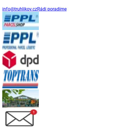
info@truhlikov.cz
Rádi poradíme