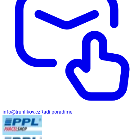
info@truhlikov.cz
Rádi poradíme