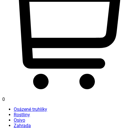
0
Osázené truhlíky
Rostliny
Osivo
Zahrada