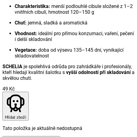
Charakteristika:
menší podlouhlé cibule složené z 1–2
vnitřních cibulí, hmotnost 120–150 g
Chuť:
jemná, sladká a aromatická
Vhodnost:
ideální pro přímou konzumaci, vaření, pečení
i delší skladování
Vegetace:
doba od výsevu 135–145 dní, vynikající
skladovatelnost
SCHELIA
je spolehlivá odrůda pro zahrádkáře i profesionály,
kteří hledají kvalitní šalotku s
vyšší odolností při skladování
a
skvělou chutí.
49 Kč
Hlídat zboží
Tato položka je aktuálně nedostupná