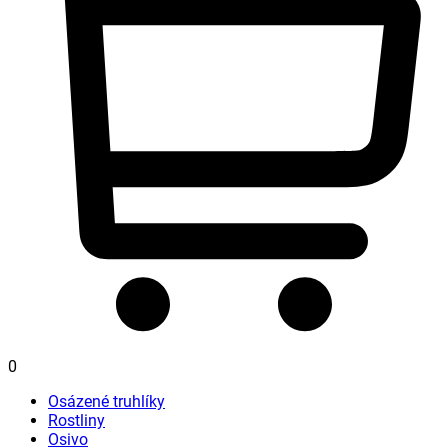
0
Osázené truhlíky
Rostliny
Osivo