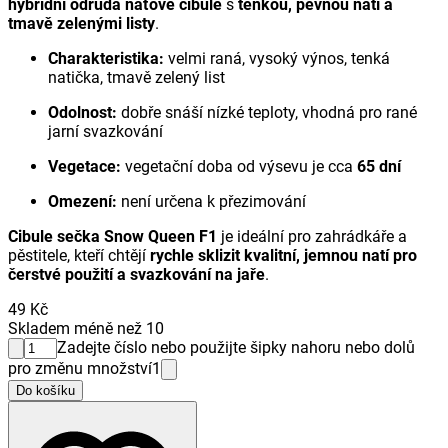
hybridní odrůda naťové cibule
s
tenkou, pevnou natí a
tmavě zelenými listy
.
Charakteristika:
velmi raná, vysoký výnos, tenká
natička, tmavě zelený list
Odolnost:
dobře snáší nízké teploty, vhodná pro rané
jarní svazkování
Vegetace:
vegetační doba od výsevu je cca
65 dní
Omezení:
není určena k přezimování
Cibule sečka Snow Queen F1
je ideální pro zahrádkáře a
pěstitele, kteří chtějí
rychle sklizit kvalitní, jemnou natí pro
čerstvé použití a svazkování na jaře
.
49 Kč
Skladem méně než 10
Zadejte číslo nebo použijte šipky nahoru nebo dolů
pro změnu množství
1
Do košíku