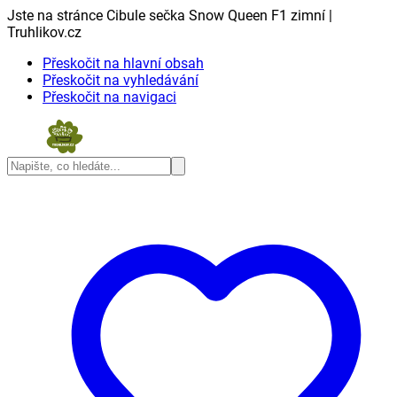
Jste na stránce Cibule sečka Snow Queen F1 zimní |
Truhlikov.cz
Přeskočit na hlavní obsah
Přeskočit na vyhledávání
Přeskočit na navigaci