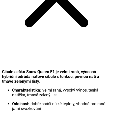
Cibule sečka Snow Queen F1
je
velmi raná, výnosná
hybridní odrůda naťové cibule
s
tenkou, pevnou natí a
tmavě zelenými listy
.
Charakteristika:
velmi raná, vysoký výnos, tenká
natička, tmavě zelený list
Odolnost:
dobře snáší nízké teploty, vhodná pro rané
jarní svazkování