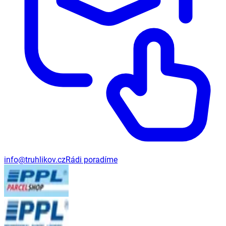
info@truhlikov.cz
Rádi poradíme