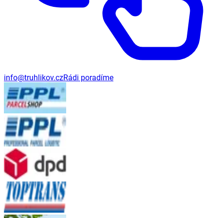
info@truhlikov.cz
Rádi poradíme