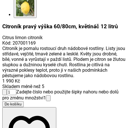
Citroník pravý výška 60/80cm, květináč 12 litrů
Citrus limon citroník
Kód
:
207001169
Citroník je pomalu rostoucí druh nádobové rostliny. Listy jsou
střídavé, vejčité, tmavě zelené a lesklé. Květy jsou drobné,
bílé, vonné a vyrůstají v paždí listů. Plodem je citron se žlutou
slupkou a dužninou kyselé chuti. Rostlina je citlivá na
výrazné poklesy teplot, proto ji v našich podmínkách
pěstujeme jako nádobovou rostlinu.
1 990 Kč
Skladem méně než 5
Zadejte číslo nebo použijte šipky nahoru nebo dolů
pro změnu množství
1
Do košíku