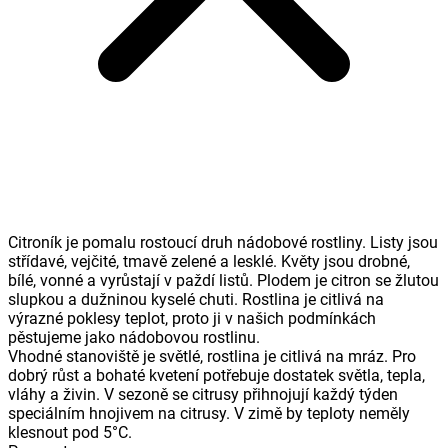
Citroník je pomalu rostoucí druh nádobové rostliny. Listy jsou
střídavé, vejčité, tmavě zelené a lesklé. Květy jsou drobné,
bílé, vonné a vyrůstají v paždí listů. Plodem je citron se žlutou
slupkou a dužninou kyselé chuti. Rostlina je citlivá na
výrazné poklesy teplot, proto ji v našich podmínkách
pěstujeme jako nádobovou rostlinu.
Vhodné stanoviště je světlé, rostlina je citlivá na mráz. Pro
dobrý růst a bohaté kvetení potřebuje dostatek světla, tepla,
vláhy a živin. V sezoně se citrusy přihnojují každý týden
speciálním hnojivem na citrusy. V zimě by teploty neměly
klesnout pod 5°C.