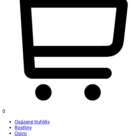
0
Osázené truhlíky
Rostliny
Osivo