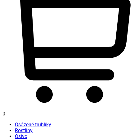
0
Osázené truhlíky
Rostliny
Osivo