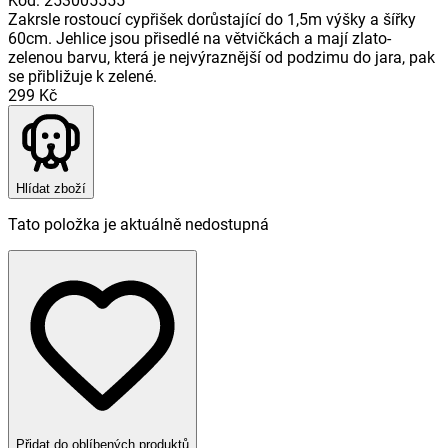
Kód
:
253005555
Zakrsle rostoucí cypřišek dorůstající do 1,5m výšky a šířky
60cm. Jehlice jsou přisedlé na větvičkách a mají zlato-
zelenou barvu, která je nejvýraznější od podzimu do jara, pak
se přibližuje k zelené.
299 Kč
Hlídat zboží
Tato položka je aktuálně nedostupná
Přidat do oblíbených produktů