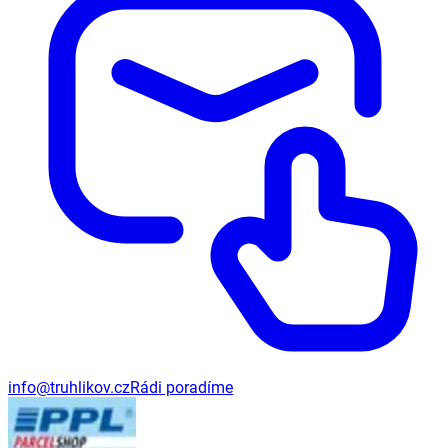
info@truhlikov.cz
Rádi poradíme