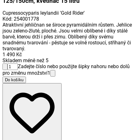
125/150cm, květináč 15 litrů
Cupressocyparis leylandii 'Gold Rider'
Kód
:
254001778
Atraktivní jehličnan se široce pyramidálním růstem. Jehlice
jsou zeleno-žluté, ploché. Jsou velmi oblíbené i díky stálé
barvě, kterou drží i přes zimu. Oblíbený díky svému
snadnému tvarování - pěstuje se volně rostoucí, stříhaný či
tvarovaný.
1 490 Kč
Skladem méně než 5
Zadejte číslo nebo použijte šipky nahoru nebo dolů
pro změnu množství
1
Do košíku