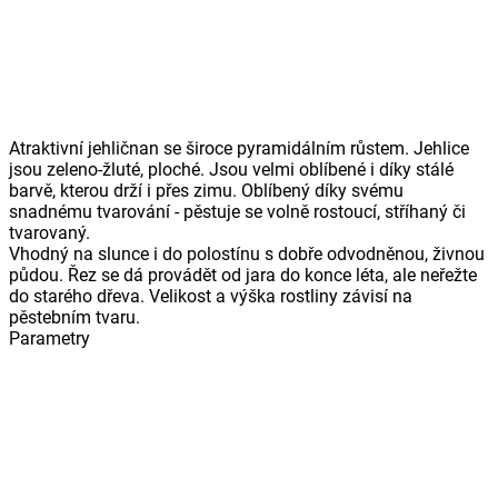
Atraktivní jehličnan se široce pyramidálním růstem. Jehlice
jsou zeleno-žluté, ploché. Jsou velmi oblíbené i díky stálé
barvě, kterou drží i přes zimu. Oblíbený díky svému
snadnému tvarování - pěstuje se volně rostoucí, stříhaný či
tvarovaný.
Vhodný na slunce i do polostínu s dobře odvodněnou, živnou
půdou. Řez se dá provádět od jara do konce léta, ale neřežte
do starého dřeva. Velikost a výška rostliny závisí na
pěstebním tvaru.
Parametry