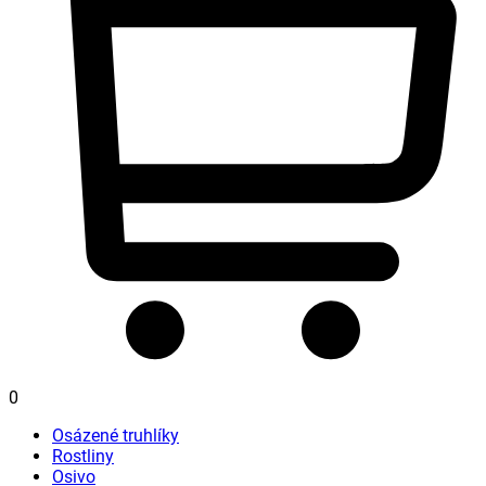
0
Osázené truhlíky
Rostliny
Osivo