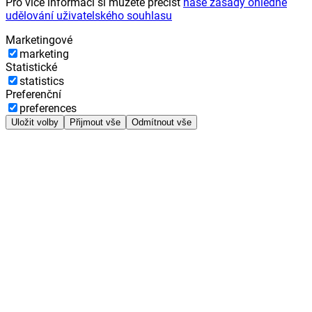
Pro více informací si můžete přečíst
naše zásady ohledně
udělování uživatelského souhlasu
Marketingové
marketing
Statistické
statistics
Preferenční
preferences
Uložit volby
Přijmout vše
Odmítnout vše