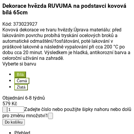
Dekorace hvězda RUVUMA na podstavci kovová
bílá 65cm
Kód
:
373023927
Kovová dekorace ve tvaru hvězdy.Úprava materiálu: před
lakováním povrchu probíhá tryskání ocelových broků a
automatické odmaštění/fosfátování, poté lakování v
práškové lakovně a následně vypalování při cca 200 °C po
dobu cca 20 minut. Výsledkem je hladká, antikorozní barva a
celoroční užívání na zahradě.
Vyberte si barvu
Bílá
Černá
Zlatá
Objednání 6-8 týdnů
579 Kč
Zadejte číslo nebo použijte šipky nahoru nebo dolů
pro změnu množství
1
Do košíku
Přehled