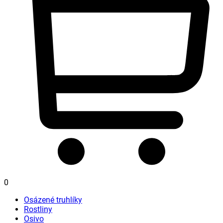
0
Osázené truhlíky
Rostliny
Osivo