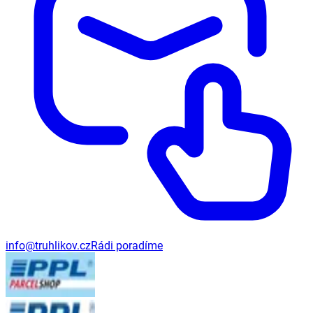
info@truhlikov.cz
Rádi poradíme