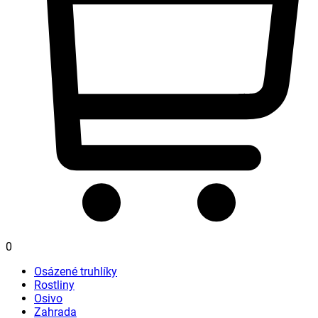
0
Osázené truhlíky
Rostliny
Osivo
Zahrada