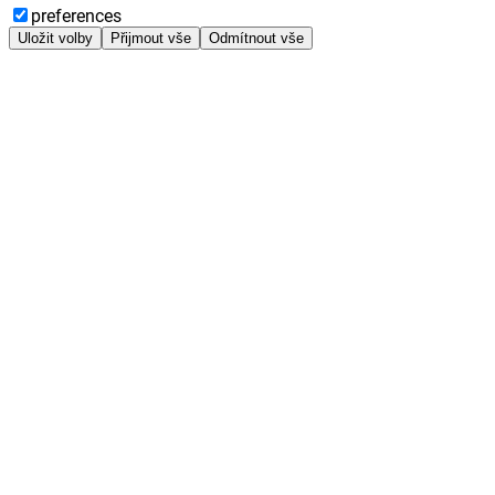
preferences
Uložit volby
Přijmout vše
Odmítnout vše