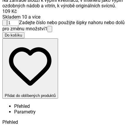
Na zahradě slouží k výplni květináčů, v interiéru jako výplň
ozdobných nádob a vitrín, k výrobě originálních svícnů.
109 Kč
Skladem 10 a více
Zadejte číslo nebo použijte šipky nahoru nebo dolů
pro změnu množství
1
Do košíku
Přidat do oblíbených produktů
Přehled
Parametry
Přehled