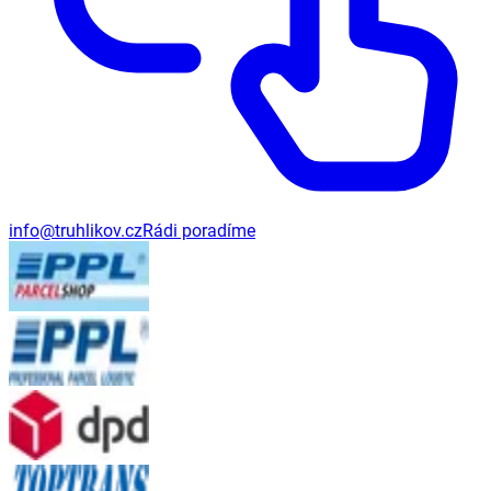
info@truhlikov.cz
Rádi poradíme