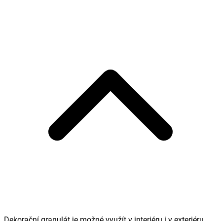
Dekorační granulát je možné využít v interiéru i v exteriéru.