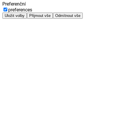
Preferenční
preferences
Uložit volby
Přijmout vše
Odmítnout vše