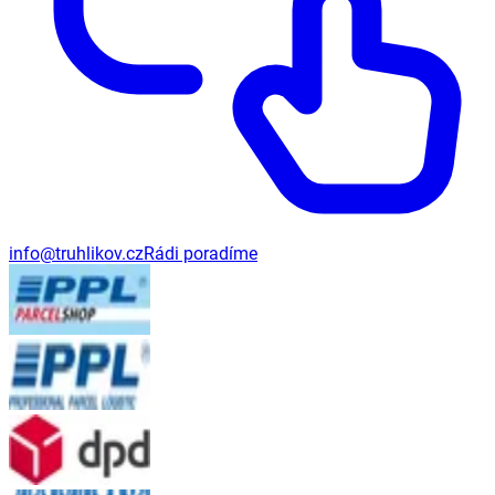
info@truhlikov.cz
Rádi poradíme