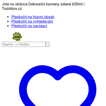
Jste na stránce Dekorační kameny zelené 650ml |
Truhlikov.cz
Přeskočit na hlavní obsah
Přeskočit na vyhledávání
Přeskočit na navigaci