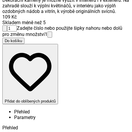
Dekorační kameny je možné využít v interiéru i v exteriéru. Na
zahradě slouží k výplni květináčů, v interiéru jako výplň
ozdobných nádob a vitrín, k výrobě originálních svícnů.
109 Kč
Skladem méně než 5
Zadejte číslo nebo použijte šipky nahoru nebo dolů
pro změnu množství
1
Do košíku
Přidat do oblíbených produktů
Přehled
Parametry
Přehled