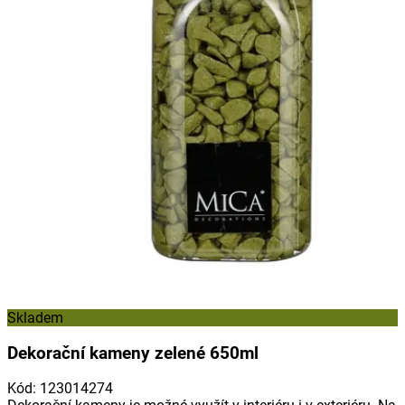
Skladem
Dekorační kameny zelené 650ml
Kód
:
123014274