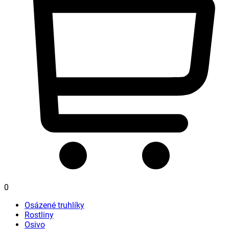
0
Osázené truhlíky
Rostliny
Osivo