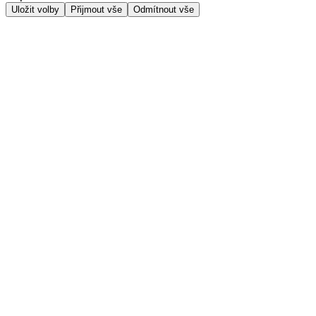
Uložit volby
Přijmout vše
Odmítnout vše