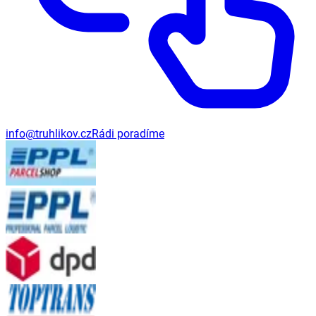
info@truhlikov.cz
Rádi poradíme