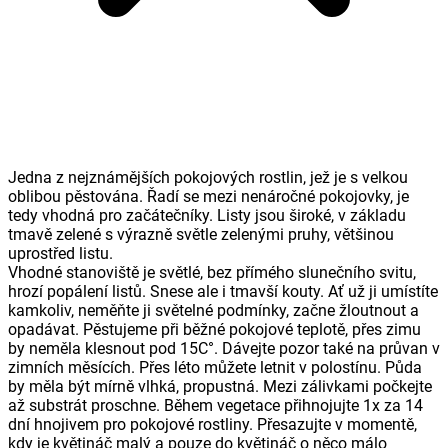
Jedna z nejznámějších pokojových rostlin, jež je s velkou
oblibou pěstována. Řadí se mezi nenáročné pokojovky, je
tedy vhodná pro začátečníky. Listy jsou široké, v základu
tmavě zelené s výrazně světle zelenými pruhy, většinou
uprostřed listu.
Vhodné stanoviště je světlé, bez přímého slunečního svitu,
hrozí popálení listů. Snese ale i tmavší kouty. Ať už ji umístíte
kamkoliv, neměňte ji světelné podmínky, začne žloutnout a
opadávat. Pěstujeme při běžné pokojové teplotě, přes zimu
by neměla klesnout pod 15C°. Dávejte pozor také na průvan v
zimních měsících. Přes léto můžete letnit v polostínu. Půda
by měla být mírně vlhká, propustná. Mezi zálivkami počkejte
až substrát proschne. Během vegetace přihnojujte 1x za 14
dní hnojivem pro pokojové rostliny. Přesazujte v momentě,
kdy je květináč malý a pouze do květináč o něco málo