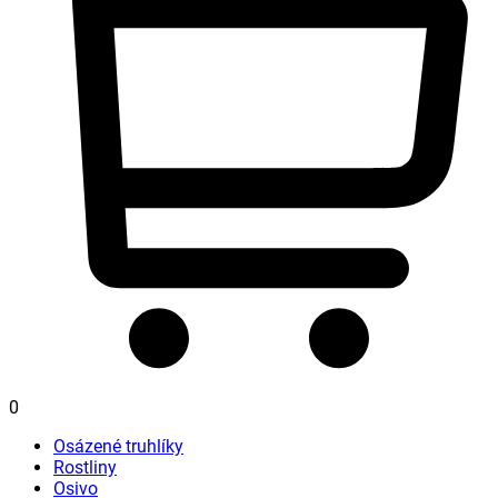
0
Osázené truhlíky
Rostliny
Osivo