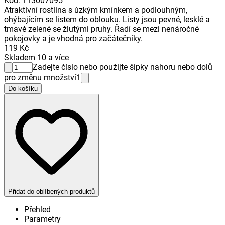
Kód
:
113007095
Atraktivní rostlina s úzkým kmínkem a podlouhným,
ohýbajícím se listem do oblouku. Listy jsou pevné, lesklé a
tmavě zelené se žlutými pruhy. Řadí se mezi nenáročné
pokojovky a je vhodná pro začátečníky.
119 Kč
Skladem 10 a více
Zadejte číslo nebo použijte šipky nahoru nebo dolů
pro změnu množství
1
Do košíku
Přidat do oblíbených produktů
Přehled
Parametry