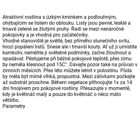
Atraktivní rostlina s úzkým kmínkem a podlouhným,
ohýbajícím se listem do oblouku. Listy jsou pevné, lesklé a
tmavě zelené se žlutými pruhy. Řadí se mezi nenáročné
pokojovky a je vhodná pro začátečníky.
Vhodné stanoviště je světlé, bez přímého slunečního svitu,
hrozí popálení listů. Snese ale i tmavší kouty. Ať už ji umístíte
kamkoliv, neměňte ji světelné podmínky, začne žloutnout a
opadávat. Pěstujeme při běžné pokojové teplotě, přes zimu
by neměla klesnout pod 15C°. Dávejte pozor také na průvan v
zimních měsících. Přes léto můžete letnit v polostínu. Půda
by měla být mírně vlhká, propustná. Mezi zálivkami počkejte
až substrát proschne. Během vegetace přihnojujte 1x za 14
dní hnojivem pro pokojové rostliny. Přesazujte v momentě,
kdy je květináč malý a pouze do květináč o něco málo
většího.
Parametry