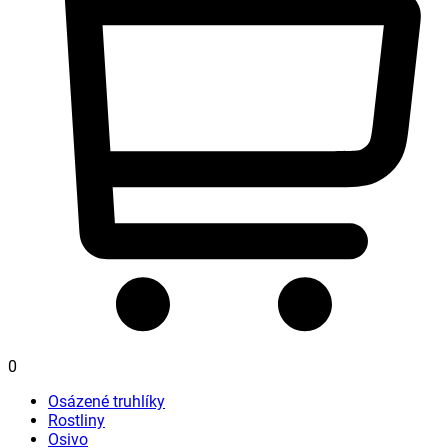
0
Osázené truhlíky
Rostliny
Osivo