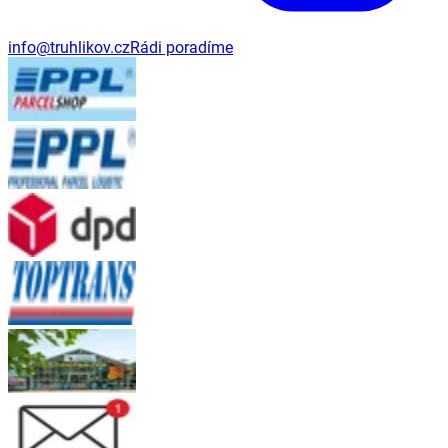
info@truhlikov.cz
Rádi poradíme