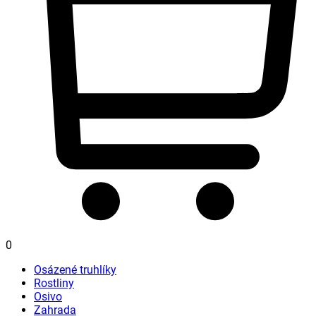
0
Osázené truhlíky
Rostliny
Osivo
Zahrada