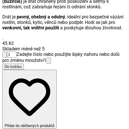
(buzírcie)
je drát chráněný proti poškození a šetrný k
rostlinám, což zabraňuje řezání či odírání stonků.
Drát je
pevný, ohebný a odolný
, ideální pro bezpečné vázání
rostlin, stonků, kytic, věnců nebo podpěr. Hodí se jak pro
venkovní, tak vnitřní použití
a poskytuje dlouhou životnost.
.
45 Kč
Skladem méně než 5
Zadejte číslo nebo použijte šipky nahoru nebo dolů
pro změnu množství
1
Do košíku
Přidat do oblíbených produktů