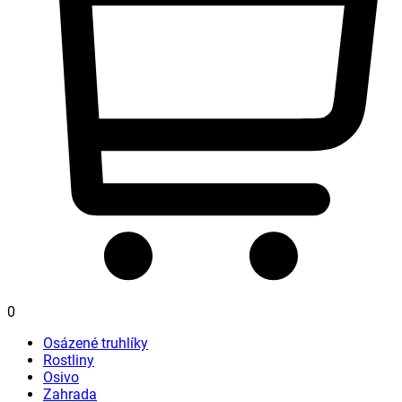
0
Osázené truhlíky
Rostliny
Osivo
Zahrada