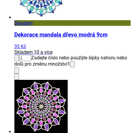
Skladem
Dekorace mandala dřevo modrá 9cm
35 Kč
Skladem 10 a více
Zadejte číslo nebo použijte šipky nahoru nebo
dolů pro změnu množství
1