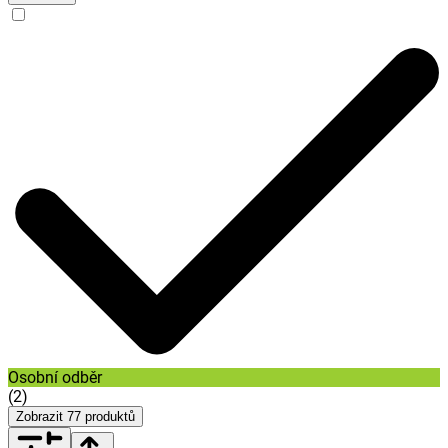
Osobní odběr
(
2
)
Zobrazit
77
produktů