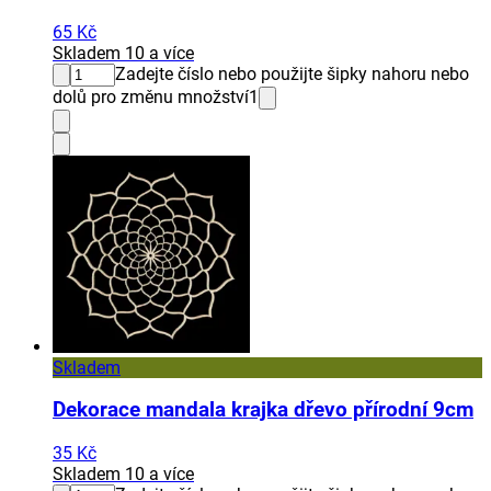
65 Kč
Skladem 10 a více
Zadejte číslo nebo použijte šipky nahoru nebo
dolů pro změnu množství
1
Skladem
Dekorace mandala krajka dřevo přírodní 9cm
35 Kč
Skladem 10 a více