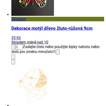
Skladem
Dekorace motýl dřevo žluto-růžová 9cm
35 Kč
Skladem méně než 10
Zadejte číslo nebo použijte šipky nahoru nebo
dolů pro změnu množství
1