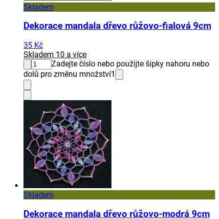
Skladem
Dekorace mandala dřevo růžovo-fialová 9cm
35 Kč
Skladem 10 a více
Zadejte číslo nebo použijte šipky nahoru nebo
dolů pro změnu množství
1
Skladem
Dekorace mandala dřevo růžovo-modrá 9cm