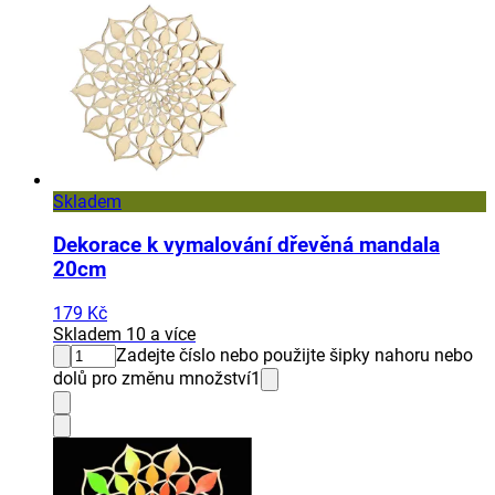
Skladem
Dekorace k vymalování dřevěná mandala
20cm
179 Kč
Skladem 10 a více
Zadejte číslo nebo použijte šipky nahoru nebo
dolů pro změnu množství
1