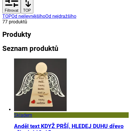
Filtrovat
TOP
TOP
Od nejlevnějšího
Od nejdražšího
77
produktů
Produkty
Seznam produktů
Skladem
Anděl text KDYŽ PRŠÍ, HLEDEJ DUHU dřevo