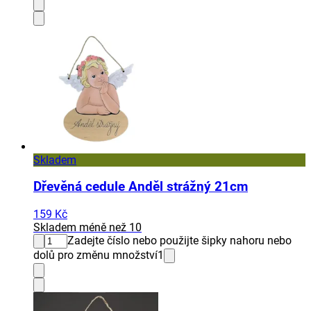
Skladem
Dřevěná cedule Anděl strážný 21cm
159 Kč
Skladem méně než 10
Zadejte číslo nebo použijte šipky nahoru nebo
dolů pro změnu množství
1