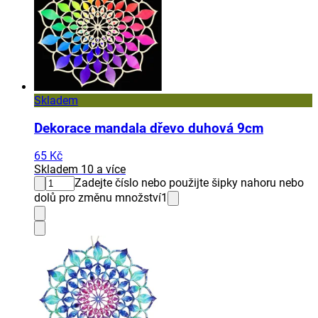
Skladem
Dekorace mandala dřevo duhová 9cm
65 Kč
Skladem 10 a více
Zadejte číslo nebo použijte šipky nahoru nebo
dolů pro změnu množství
1