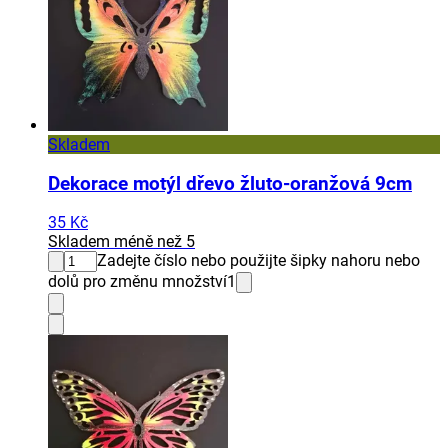
Skladem
Dekorace motýl dřevo žluto-oranžová 9cm
35 Kč
Skladem méně než 5
Zadejte číslo nebo použijte šipky nahoru nebo
dolů pro změnu množství
1