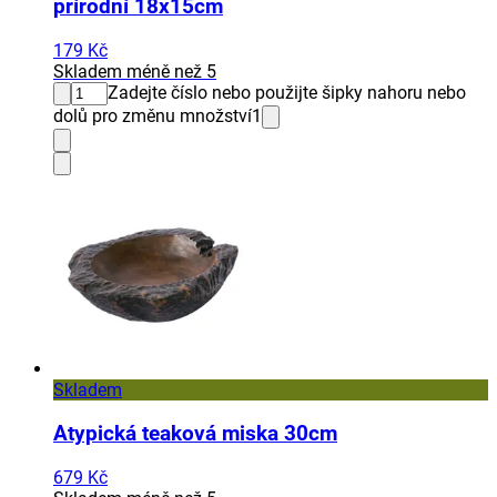
přírodní 18x15cm
179 Kč
Skladem méně než 5
Zadejte číslo nebo použijte šipky nahoru nebo
dolů pro změnu množství
1
Skladem
Atypická teaková miska 30cm
679 Kč