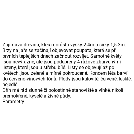
Zajímavá dřevina, která dorůstá výšky 2-4m a šířky 1,5-3m.
Brzy na jaře se začínají objevovat poupata, která se při
prvních teplejších dnech začnout rozvíjet. Samotné květy
jsou nevýrazné, ale jsou podepřeny 4 růžově zbarvenými
listeny, které jsou u střebu bílé. Listy se objevují až po
květech, jsou zelené a mírně pokroucené. Koncem léta barví
do červeno-vínových tónů. Plody jsou kulovité, červené, lesklé,
nejedlé.
Dřín má rád slunné či polostinné stanoviště a vlhké, nikoli
přemokřené, kyselé a živné půdy.
Parametry