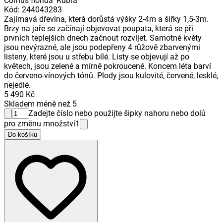
Cornus florida 'Rubra'
Kód
:
244043283
Zajímavá dřevina, která dorůstá výšky 2-4m a šířky 1,5-3m.
Brzy na jaře se začínají objevovat poupata, která se při
prvních teplejších dnech začnout rozvíjet. Samotné květy
jsou nevýrazné, ale jsou podepřeny 4 růžově zbarvenými
listeny, které jsou u střebu bílé. Listy se objevují až po
květech, jsou zelené a mírně pokroucené. Koncem léta barví
do červeno-vínových tónů. Plody jsou kulovité, červené, lesklé,
nejedlé.
5 490 Kč
Skladem méně než 5
Zadejte číslo nebo použijte šipky nahoru nebo dolů
pro změnu množství
1
Do košíku