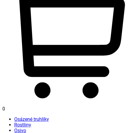
0
Osázené truhlíky
Rostliny
Osivo