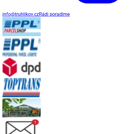
info@truhlikov.cz
Rádi poradíme