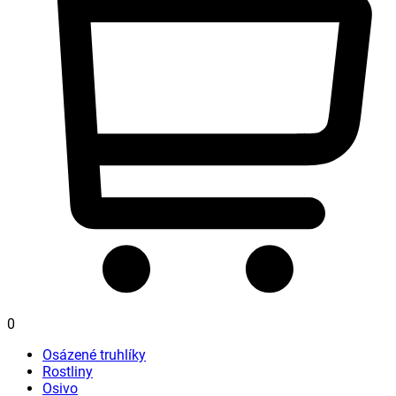
0
Osázené truhlíky
Rostliny
Osivo