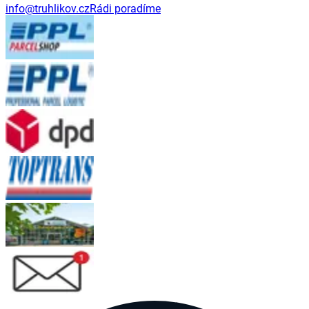
info@truhlikov.cz
Rádi poradíme