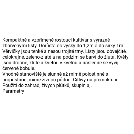
Kompaktně a vzpřímeně rostoucí kultivar s výrazně
zbarvenými listy. Dorůstá do výšky do 1,2m a do šířky 1m.
Větvičky jsou tenké a nesou trojité trny. Listy jsou obvejčité,
celokrajné, zeleno-zlaté a na podzim se barví do žluta. Květy
jsou drobné, žluté a květou v květnu a následně se vyvíjí
červené bobule.
Vhodné stanoviště je slunné až mírně polostinné s
propustnou, mírně živnou půdou. Citlivý na přemokření.
Použití do zahrad, živých plůtků, skupin aj.
Parametry