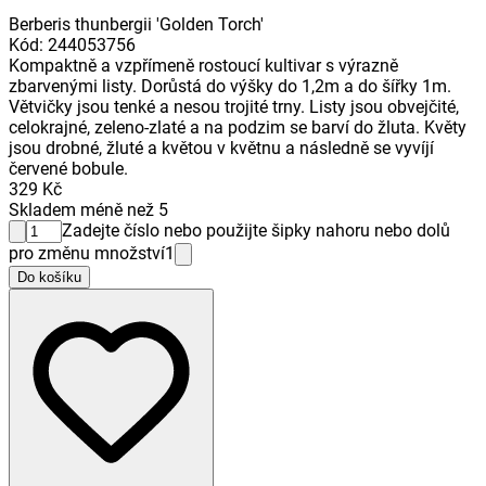
Berberis thunbergii 'Golden Torch'
Kód
:
244053756
Kompaktně a vzpřímeně rostoucí kultivar s výrazně
zbarvenými listy. Dorůstá do výšky do 1,2m a do šířky 1m.
Větvičky jsou tenké a nesou trojité trny. Listy jsou obvejčité,
celokrajné, zeleno-zlaté a na podzim se barví do žluta. Květy
jsou drobné, žluté a květou v květnu a následně se vyvíjí
červené bobule.
329 Kč
Skladem méně než 5
Zadejte číslo nebo použijte šipky nahoru nebo dolů
pro změnu množství
1
Do košíku