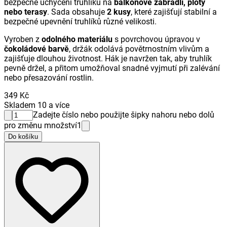
bezpečné uchycení truhlíků na
balkonové zábradlí, ploty
nebo terasy
. Sada obsahuje
2 kusy
, které zajišťují stabilní a
bezpečné upevnění truhlíků různé velikosti.
Vyroben z
odolného materiálu
s povrchovou úpravou v
čokoládové barvě
, držák odolává povětrnostním vlivům a
zajišťuje dlouhou životnost. Hák je navržen tak, aby truhlík
pevně držel, a přitom umožňoval snadné vyjmutí při zalévání
nebo přesazování rostlin.
349 Kč
Skladem 10 a více
Zadejte číslo nebo použijte šipky nahoru nebo dolů
pro změnu množství
1
Do košíku