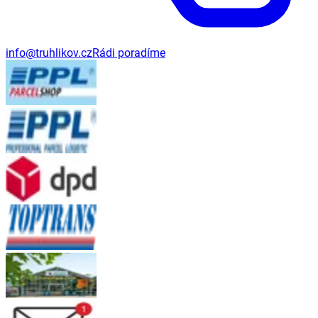
info@truhlikov.cz
Rádi poradíme