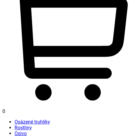
0
Osázené truhlíky
Rostliny
Osivo