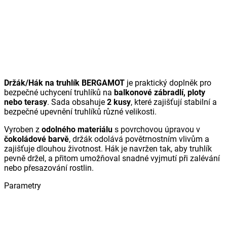
Držák/Hák na truhlík BERGAMOT
je praktický doplněk pro
bezpečné uchycení truhlíků na
balkonové zábradlí, ploty
nebo terasy
. Sada obsahuje
2 kusy
, které zajišťují stabilní a
bezpečné upevnění truhlíků různé velikosti.
Vyroben z
odolného materiálu
s povrchovou úpravou v
čokoládové barvě
, držák odolává povětrnostním vlivům a
zajišťuje dlouhou životnost. Hák je navržen tak, aby truhlík
pevně držel, a přitom umožňoval snadné vyjmutí při zalévání
nebo přesazování rostlin.
Parametry