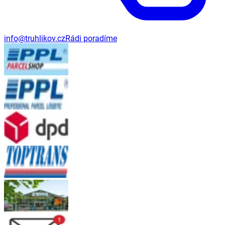
info@truhlikov.cz
Rádi poradíme