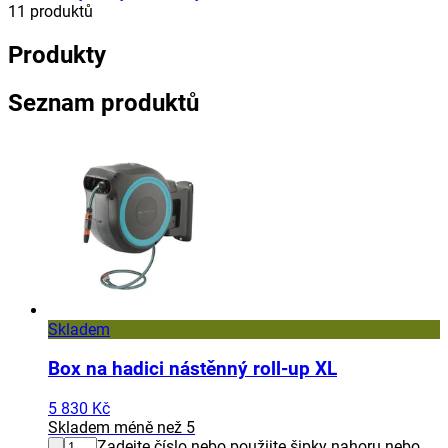
11
produktů
Produkty
Seznam produktů
Skladem
Box na hadici nástěnný roll-up XL
5 830 Kč
Skladem méně než 5
Zadejte číslo nebo použijte šipky nahoru nebo