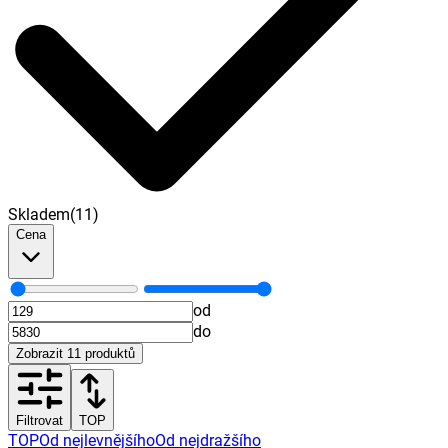
Skladem
(
11
)
Cena
od
do
Zobrazit
11
produktů
Filtrovat
TOP
TOP
Od nejlevnějšího
Od nejdražšího