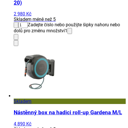
20)
2 980 Kč
Skladem méně než 5
Zadejte číslo nebo použijte šipky nahoru nebo
dolů pro změnu množství
1
Skladem
Nástěnný box na hadici roll-up Gardena M/L
4 890 Kč