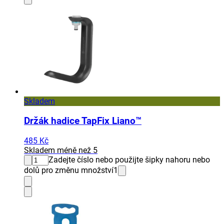
Skladem
Držák hadice TapFix Liano™
485 Kč
Skladem méně než 5
Zadejte číslo nebo použijte šipky nahoru nebo
dolů pro změnu množství
1