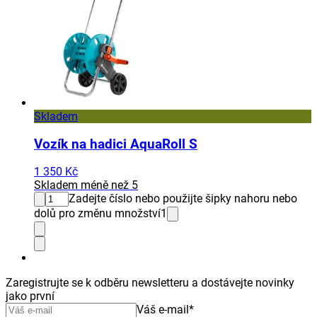
Skladem
Vozík na hadici AquaRoll S
1 350 Kč
Skladem méně než 5
Zadejte číslo nebo použijte šipky nahoru nebo
dolů pro změnu množství
1
Zaregistrujte se k odběru newsletteru a dostávejte novinky
jako první
Váš e-mail
*