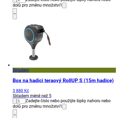
dolů pro změnu množství
1
Skladem
Box na hadici teraový RollUP S (15m hadice)
3 880 Kč
Skladem méně než 5
Zadejte číslo nebo použijte šipky nahoru nebo
dolů pro změnu množství
1