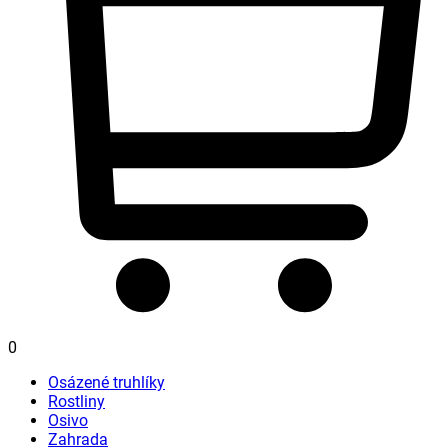
0
Osázené truhlíky
Rostliny
Osivo
Zahrada