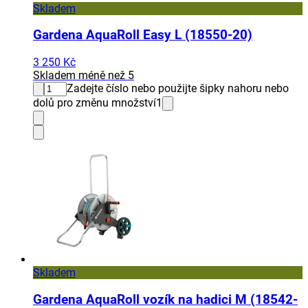
Skladem
Gardena AquaRoll Easy L (18550-20)
3 250 Kč
Skladem méně než 5
Zadejte číslo nebo použijte šipky nahoru nebo
dolů pro změnu množství
1
Skladem
Gardena AquaRoll vozík na hadici M (18542-