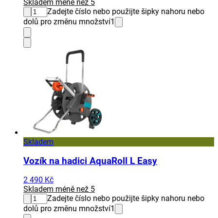
Skladem méně než 5
Zadejte číslo nebo použijte šipky nahoru nebo
dolů pro změnu množství
1
Skladem
Vozík na hadici AquaRoll L Easy
2 490 Kč
Skladem méně než 5
Zadejte číslo nebo použijte šipky nahoru nebo
dolů pro změnu množství
1