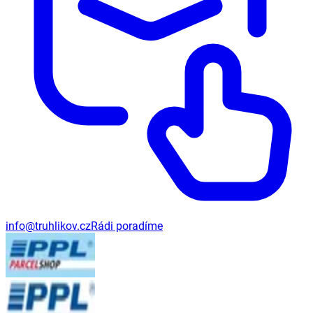
info@truhlikov.cz
Rádi poradíme