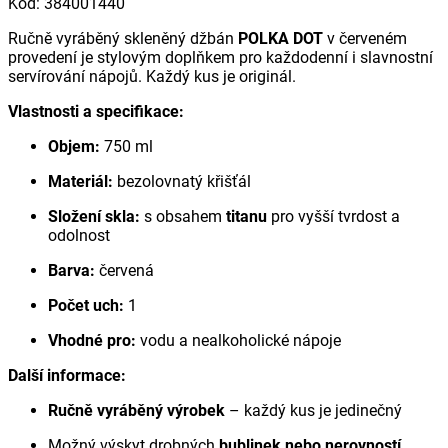
Kód
:
384001440
Ručně vyráběný skleněný džbán
POLKA DOT
v červeném
provedení je stylovým doplňkem pro každodenní i slavnostní
servírování nápojů. Každý kus je originál.
Vlastnosti a specifikace:
Objem:
750 ml
Materiál:
bezolovnatý křišťál
Složení skla:
s obsahem
titanu
pro vyšší tvrdost a
odolnost
Barva:
červená
Počet uch:
1
Vhodné pro:
vodu a nealkoholické nápoje
Další informace:
Ručně vyráběný výrobek
– každý kus je jedinečný
Možný výskyt drobných
bublinek nebo nerovností
,