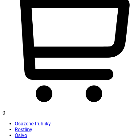
0
Osázené truhlíky
Rostliny
Osivo