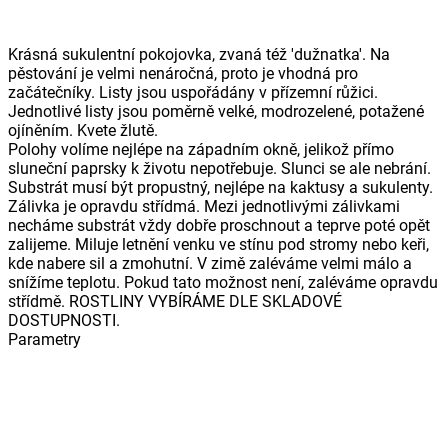
Krásná sukulentní pokojovka, zvaná též 'dužnatka'. Na
pěstování je velmi nenáročná, proto je vhodná pro
začátečníky. Listy jsou uspořádány v přízemní růžici.
Jednotlivé listy jsou poměrně velké, modrozelené, potažené
ojíněním. Kvete žlutě.
Polohy volíme nejlépe na západním okně, jelikož přímo
sluneční paprsky k životu nepotřebuje. Slunci se ale nebrání.
Substrát musí být propustný, nejlépe na kaktusy a sukulenty.
Zálivka je opravdu střídmá. Mezi jednotlivými zálivkami
necháme substrát vždy dobře proschnout a teprve poté opět
zalijeme. Miluje letnění venku ve stínu pod stromy nebo keři,
kde nabere sil a zmohutní. V zimě zaléváme velmi málo a
snížíme teplotu. Pokud tato možnost není, zaléváme opravdu
střídmě. ROSTLINY VYBÍRÁME DLE SKLADOVÉ
DOSTUPNOSTI.
Parametry