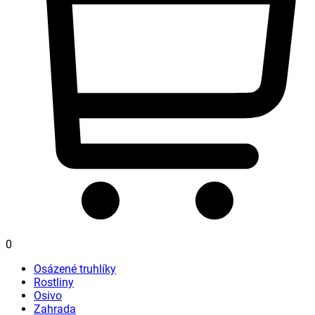
0
Osázené truhlíky
Rostliny
Osivo
Zahrada