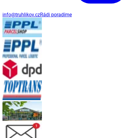
info@truhlikov.cz
Rádi poradíme