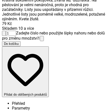
Krásná sukulentní pokojovka, zvaná též 'dužnatka'. Na
pěstování je velmi nenáročná, proto je vhodná pro
začátečníky. Listy jsou uspořádány v přízemní růžici.
Jednotlivé listy jsou poměrně velké, modrozelené, potažené
ojíněním. Kvete žlutě.
79 Kč
Skladem 10 a více
Zadejte číslo nebo použijte šipky nahoru nebo dolů
pro změnu množství
1
Do košíku
Přidat do oblíbených produktů
Přehled
Parametry