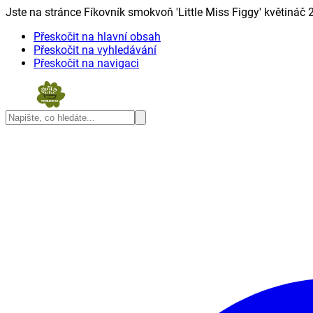
Jste na stránce Fíkovník smokvoň 'Little Miss Figgy' květináč 2,
Přeskočit na hlavní obsah
Přeskočit na vyhledávání
Přeskočit na navigaci