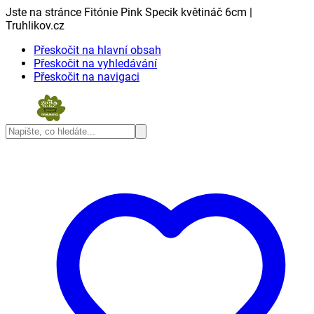
Jste na stránce Fitónie Pink Specik květináč 6cm |
Truhlikov.cz
Přeskočit na hlavní obsah
Přeskočit na vyhledávání
Přeskočit na navigaci