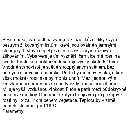
Pěkná pokojová rostlina zvaná též 'hadí kůže' díky svým
pestrým žilkovaným listům, které jsou oválné s jemnými
chloupky. Listová čepel je zelená s výrazným růžovým
žilkováním. Vybarvení je tím vyznější čím více má rostlina
světla. Roste kompaktně a dosahuje výšky okolo 5-10cm.
Vhodné stanoviště je světlé s rozptýleným světlem, bez
přímých slunečních paprsků. Půda by měla být vlhká, nikdy
však mokrá - rostlinka by mohla uhnít. Mezi jednotlivými
zálivkami necháme povrch půdy vždy trochu proschnout.
Miluje vyšší vzdušnou vlhkost. Fitónie patří mezi půdokryvné
pokojové rostliny. Hnojíme tekutým hnojivem pro pokojové
rostliny 1x za 14dní během vegetace. Teplota by v zimě
neměla klesnout pod 18°C.
Parametry