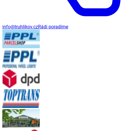
info@truhlikov.cz
Rádi poradíme