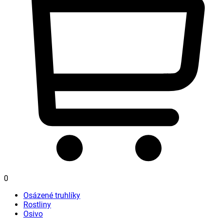
0
Osázené truhlíky
Rostliny
Osivo