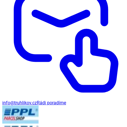
info@truhlikov.cz
Rádi poradíme