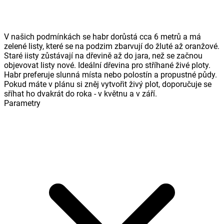
V našich podmínkách se habr dorůstá cca 6 metrů a má
zelené listy, které se na podzim zbarvují do žluté až oranžové.
Staré iisty zůstávají na dřevině až do jara, než se začnou
objevovat listy nové. Ideální dřevina pro stříhané živé ploty.
Habr preferuje slunná místa nebo polostín a propustné půdy.
Pokud máte v plánu si zněj vytvořit živý plot, doporučuje se
sříhat ho dvakrát do roka - v květnu a v září.
Parametry