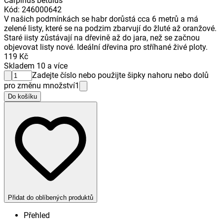
Carpinus betulus
Kód
:
246000642
V našich podmínkách se habr dorůstá cca 6 metrů a má
zelené listy, které se na podzim zbarvují do žluté až oranžové.
Staré iisty zůstávají na dřevině až do jara, než se začnou
objevovat listy nové. Ideální dřevina pro stříhané živé ploty.
119 Kč
Skladem 10 a více
Zadejte číslo nebo použijte šipky nahoru nebo dolů
pro změnu množství
1
Do košíku
Přidat do oblíbených produktů
Přehled