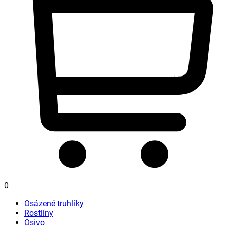
0
Osázené truhlíky
Rostliny
Osivo