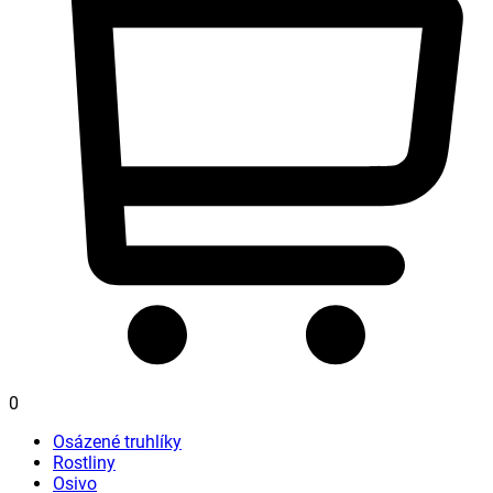
0
Osázené truhlíky
Rostliny
Osivo