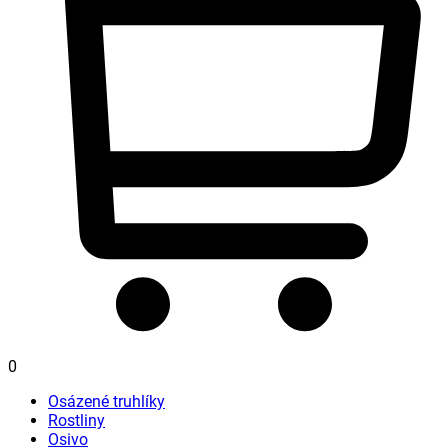
0
Osázené truhlíky
Rostliny
Osivo