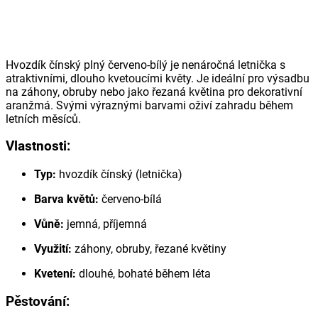
Hvozdík čínský plný červeno-bílý je nenáročná letnička s
atraktivními, dlouho kvetoucími květy. Je ideální pro výsadbu
na záhony, obruby nebo jako řezaná květina pro dekorativní
aranžmá. Svými výraznými barvami oživí zahradu během
letních měsíců.
Vlastnosti:
Typ:
hvozdík čínský (letnička)
Barva květů:
červeno-bílá
Vůně:
jemná, příjemná
Využití:
záhony, obruby, řezané květiny
Kvetení:
dlouhé, bohaté během léta
Pěstování: