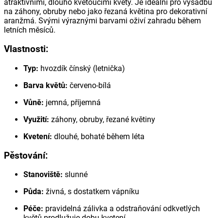
atraktivními, dlouho kvetoucími květy. Je ideální pro výsadbu
na záhony, obruby nebo jako řezaná květina pro dekorativní
aranžmá. Svými výraznými barvami oživí zahradu během
letních měsíců.
Vlastnosti:
Typ:
hvozdík čínský (letnička)
Barva květů:
červeno-bílá
Vůně:
jemná, příjemná
Využití:
záhony, obruby, řezané květiny
Kvetení:
dlouhé, bohaté během léta
Pěstování:
Stanoviště:
slunné
Půda:
živná, s dostatkem vápníku
Péče:
pravidelná zálivka a odstraňování odkvetlých
květů prodlužuje dobu kvetení