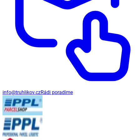
info@truhlikov.cz
Rádi poradíme