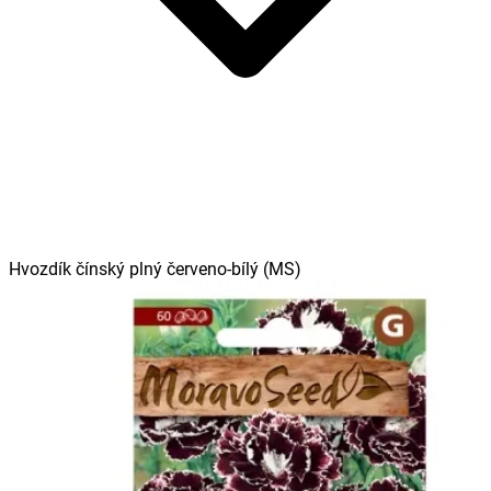
Hvozdík čínský plný červeno-bílý (MS)