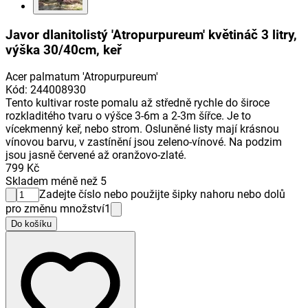
Javor dlanitolistý 'Atropurpureum' květináč 3 litry,
výška 30/40cm, keř
Acer palmatum 'Atropurpureum'
Kód
:
244008930
Tento kultivar roste pomalu až středně rychle do široce
rozkladitého tvaru o výšce 3-6m a 2-3m šířce. Je to
vícekmenný keř, nebo strom. Osluněné listy mají krásnou
vínovou barvu, v zastínění jsou zeleno-vínové. Na podzim
jsou jasně červené až oranžovo-zlaté.
799 Kč
Skladem méně než 5
Zadejte číslo nebo použijte šipky nahoru nebo dolů
pro změnu množství
1
Do košíku