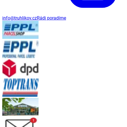
info@truhlikov.cz
Rádi poradíme