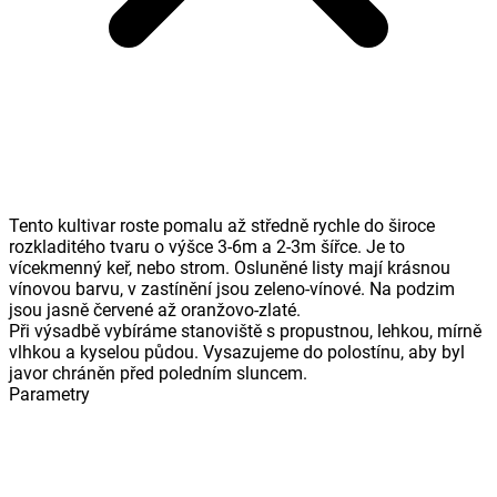
Tento kultivar roste pomalu až středně rychle do široce
rozkladitého tvaru o výšce 3-6m a 2-3m šířce. Je to
vícekmenný keř, nebo strom. Osluněné listy mají krásnou
vínovou barvu, v zastínění jsou zeleno-vínové. Na podzim
jsou jasně červené až oranžovo-zlaté.
Při výsadbě vybíráme stanoviště s propustnou, lehkou, mírně
vlhkou a kyselou půdou. Vysazujeme do polostínu, aby byl
javor chráněn před poledním sluncem.
Parametry