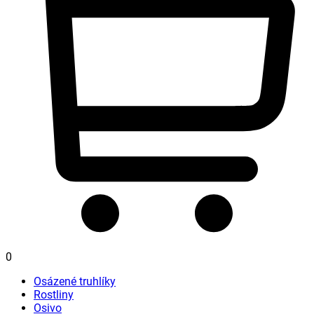
0
Osázené truhlíky
Rostliny
Osivo