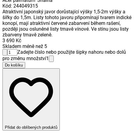
Acer palmatum 'Shaina'
Kód
:
244049315
Atraktivní japonský javor dorůstající výšky 1,5-2m výšky a
šířky do 1,5m. Listy tohoto javoru připomínají tvarem indické
konopí, mají atraktivní červené zabarvení během rašení,
později jsou osluněné listy tmavě vínové. Ve stínu jsou listy
zbarveny tmavě zeleně.
3 690 Kč
Skladem méně než 5
Zadejte číslo nebo použijte šipky nahoru nebo dolů
pro změnu množství
1
Do košíku
Přidat do oblíbených produktů