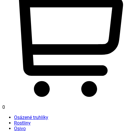
0
Osázené truhlíky
Rostliny
Osivo