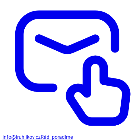
info@truhlikov.cz
Rádi poradíme