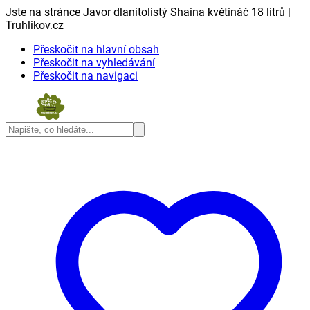
Jste na stránce Javor dlanitolistý Shaina květináč 18 litrů |
Truhlikov.cz
Přeskočit na hlavní obsah
Přeskočit na vyhledávání
Přeskočit na navigaci