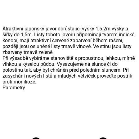
Atraktivní japonský javor dorůstající výšky 1,5-2m výšky a
šířky do 1,5m. Listy tohoto javoru připomínají tvarem indické
konopí, mají atraktivní červené zabarvení během rašení,
později jsou osluněné listy tmavě vínové. Ve stínu jsou listy
zbarveny tmavě zeleně.
Při výsadbě vybíráme stanoviště s propustnou, lehkou, mírně
vlhkou a kyselou půdou. Vysazujeme na slunce či do
polostínu tak, aby byl chráněn před poledním sluncem. Při
zasychání nových listů a mladých větviček proveďte postřik
proti monilioze.
Parametry