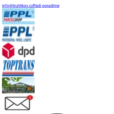
info@truhlikov.cz
Rádi poradíme