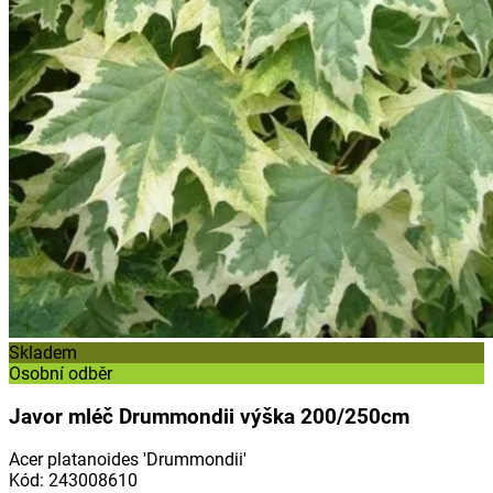
Skladem
Osobní odběr
Javor mléč Drummondii výška 200/250cm
Acer platanoides 'Drummondii'
Kód
:
243008610