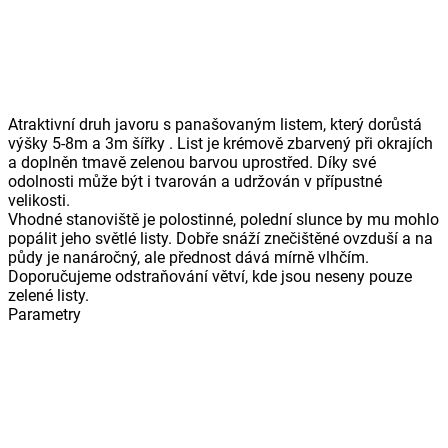
Atraktivní druh javoru s panašovaným listem, který dorůstá
výšky 5-8m a 3m šířky . List je krémově zbarvený při okrajích
a doplněn tmavě zelenou barvou uprostřed. Díky své
odolnosti může být i tvarován a udržován v přípustné
velikosti.
Vhodné stanoviště je polostinné, polední slunce by mu mohlo
popálit jeho světlé listy. Dobře snáží znečištěné ovzduší a na
půdy je nanáročný, ale přednost dává mírně vlhčím.
Doporučujeme odstraňování větví, kde jsou neseny pouze
zelené listy.
Parametry