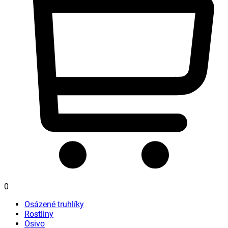
0
Osázené truhlíky
Rostliny
Osivo