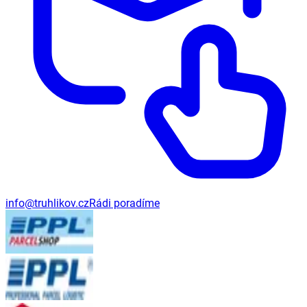
info@truhlikov.cz
Rádi poradíme