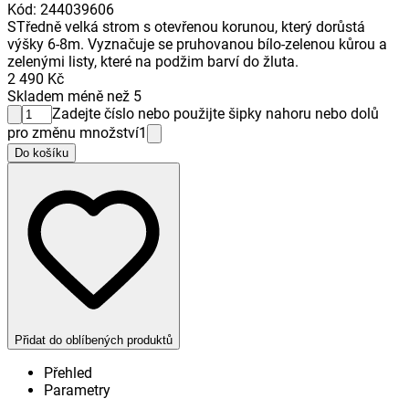
Kód
:
244039606
STředně velká strom s otevřenou korunou, který dorůstá
výšky 6-8m. Vyznačuje se pruhovanou bílo-zelenou kůrou a
zelenými listy, které na podžim barví do žluta.
2 490 Kč
Skladem méně než 5
Zadejte číslo nebo použijte šipky nahoru nebo dolů
pro změnu množství
1
Do košíku
Přidat do oblíbených produktů
Přehled
Parametry