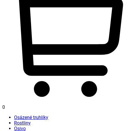
0
Osázené truhlíky
Rostliny
Osivo